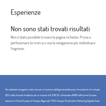
Esperienze
Non sono stati trovati risultati
Non è stato possibile trovare la pagina richiesta. Prova a
perfezionare la ricerca o usa la navigazione per individuare
l'ingresso.
Per realizzare il progetto è stato ricevuto un incentivo dall'Agenzia andalusa per l'innovazione e lo sviluppo
IDEA, della Junta de Andalucía, per un importo di € 5.812,50, cofinanziato all'80% dall'Unione Europea
attraverso il Fondo Europeo di Sviluppo Regionale, FESR. Sviluppo Portali Web e Marketing Digitale Áreas