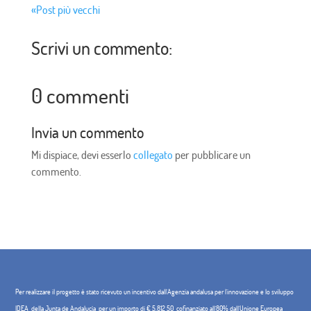
«Post più vecchi
Scrivi un commento:
0 commenti
Invia un commento
Mi dispiace, devi esserlo
collegato
per pubblicare un
commento.
Per realizzare il progetto è stato ricevuto un incentivo dall'Agenzia andalusa per l'innovazione e lo sviluppo
IDEA, della Junta de Andalucía, per un importo di € 5.812,50, cofinanziato all'80% dall'Unione Europea