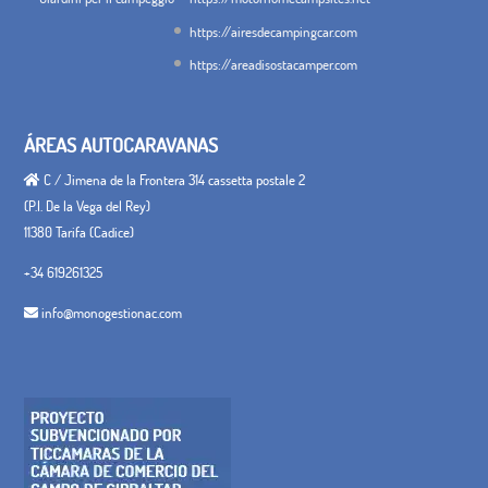
https://airesdecampingcar.com
https://areadisostacamper.com
ÁREAS AUTOCARAVANAS
C / Jimena de la Frontera 314 cassetta postale 2
(P.I. De la Vega del Rey)
11380 Tarifa (Cadice)
+34 619261325
info@monogestionac.com