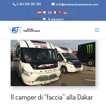
(+34) 619 261 325
info@areasautocaravanas.com
0 elementi
Il camper di “faccia” alla Dakar