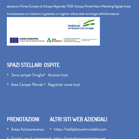
attraverso il Fondo Europeo di Sviluppo Regionale, FESR. Sviluppo Portali Web e Marketing Digitale Áreas
Autocaravanas con l'obiettivo di garantire un migliore utilizzo delle tecnologie dell'informazione
SPAZI STELLARI
OSPITE
Zona camper Siviglia
Accesso host
Area Camper Merida
Registrati come host
PRENOTAZIONI
ALTRI SITI WEB AZIENDALI
Áreas Autocaravanas
https://stellplatzwohnmobile.com
Giardini per il campeggio
https://motorhomecampsites.net