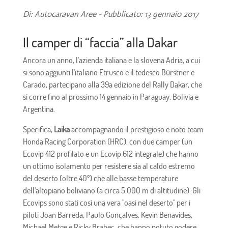
Di: Autocaravan Aree - Pubblicato: 13 gennaio 2017
Il camper di “faccia” alla Dakar
Ancora un anno, l'azienda italiana e la slovena Adria, a cui
si sono aggiunti l'italiano Etrusco e il tedesco Bürstner e
Carado, partecipano alla 39a edizione del Rally Dakar, che
si corre fino al prossimo 14 gennaio in Paraguay, Bolivia e
Argentina.
Specifica,
Laika
accompagnando il prestigioso e noto team
Honda Racing Corporation (HRC). con due camper (un
Ecovip 412 profilato e un Ecovip 612 integrale) che hanno
un ottimo isolamento per resistere sia al caldo estremo
del deserto (oltre 40º) che alle basse temperature
dell'altopiano boliviano (a circa 5.000 m di altitudine). Gli
Ecovips sono stati così una vera "oasi nel deserto" per i
piloti Joan Barreda, Paulo Gonçalves, Kevin Benavides,
Michael Metge e Ricky Brabec, che hanno potuto godere