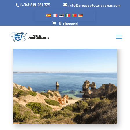
(+34) 619 261 325
info@areasautocaravanas.com
0 elementi