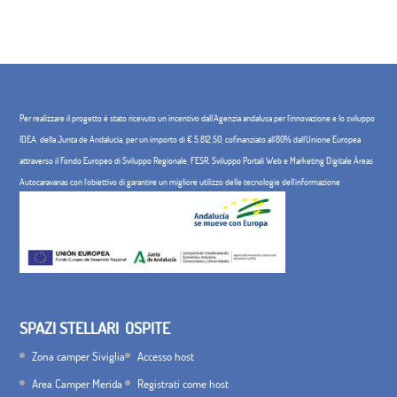
Per realizzare il progetto è stato ricevuto un incentivo dall'Agenzia andalusa per l'innovazione e lo sviluppo
IDEA, della Junta de Andalucía, per un importo di € 5.812,50, cofinanziato all'80% dall'Unione Europea
attraverso il Fondo Europeo di Sviluppo Regionale, FESR. Sviluppo Portali Web e Marketing Digitale Áreas
Autocaravanas con l'obiettivo di garantire un migliore utilizzo delle tecnologie dell'informazione
SPAZI STELLARI
OSPITE
Zona camper Siviglia
Accesso host
Area Camper Merida
Registrati come host