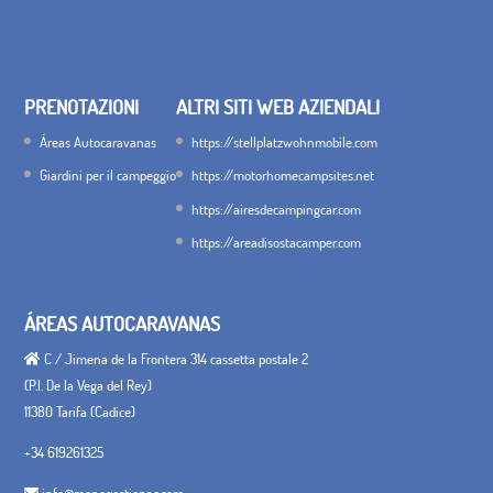
PRENOTAZIONI
ALTRI SITI WEB AZIENDALI
Áreas Autocaravanas
https://stellplatzwohnmobile.com
Giardini per il campeggio
https://motorhomecampsites.net
https://airesdecampingcar.com
https://areadisostacamper.com
ÁREAS AUTOCARAVANAS
C / Jimena de la Frontera 314 cassetta postale 2
(P.I. De la Vega del Rey)
11380 Tarifa (Cadice)
+34 619261325