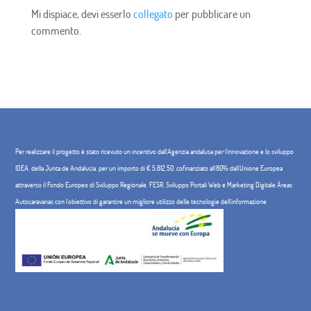
Mi dispiace, devi esserlo
collegato
per pubblicare un
commento.
Per realizzare il progetto è stato ricevuto un incentivo dall'Agenzia andalusa per l'innovazione e lo sviluppo
IDEA, della Junta de Andalucía, per un importo di € 5.812,50, cofinanziato all'80% dall'Unione Europea
attraverso il Fondo Europeo di Sviluppo Regionale, FESR. Sviluppo Portali Web e Marketing Digitale Áreas
Autocaravanas con l'obiettivo di garantire un migliore utilizzo delle tecnologie dell'informazione