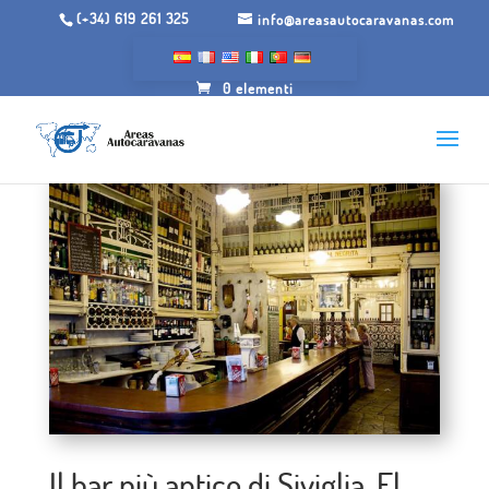
(+34) 619 261 325
info@areasautocaravanas.com
0 elementi
Il bar più antico di Siviglia, El