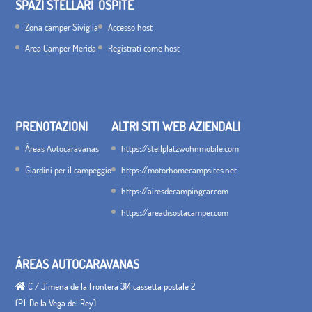
SPAZI STELLARI
OSPITE
Zona camper Siviglia
Accesso host
Area Camper Merida
Registrati come host
PRENOTAZIONI
ALTRI SITI WEB AZIENDALI
Áreas Autocaravanas
https://stellplatzwohnmobile.com
Giardini per il campeggio
https://motorhomecampsites.net
https://airesdecampingcar.com
https://areadisostacamper.com
ÁREAS AUTOCARAVANAS
C / Jimena de la Frontera 314 cassetta postale 2
(P.I. De la Vega del Rey)