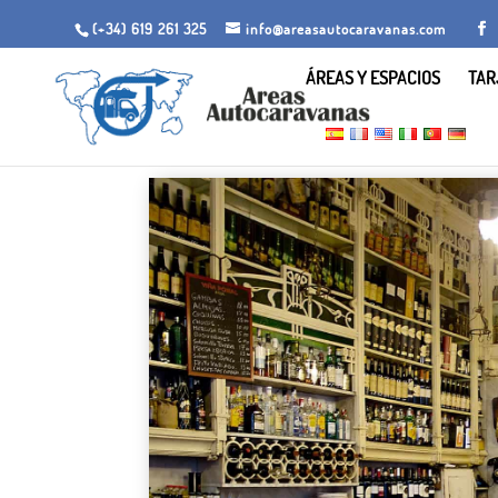
(+34) 619 261 325
info@areasautocaravanas.com
ÁREAS Y ESPACIOS
TAR