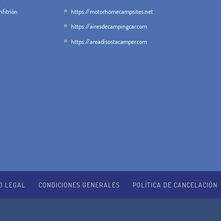
fitrión
https://motorhomecampsites.net
https://airesdecampingcar.com
https://areadisostacamper.com
O LEGAL
CONDICIONES GENERALES
POLÍTICA DE CANCELACIÓN