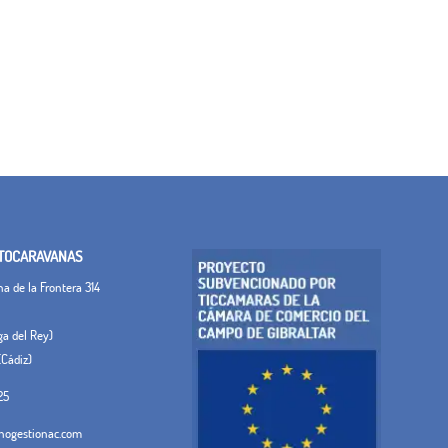
TOCARAVANAS
 de la Frontera 314
ega del Rey)
(Cádiz)
25
ogestionac.com