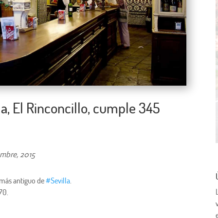
la, El Rinconcillo, cumple 345
embre, 2015
r más antiguo de
‪#‎
Sevilla‬
.
70.