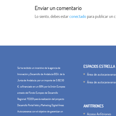
Enviar un comentario
Lo siento, debes estar
conectado
para publicar un 
ESPACIOS ESTRELLA
Se ha recibido un incentivo de la agencia de
Área de autocaravanas
Innovación y Desarrollo de Andalucía IDEA, de la
Junta de Andalucía, por un importe de 5.812,50
Área de autocaravana
€, cofinanciado en un 80% por la Unión Europea
a través del Fondo Europeo de Desarrollo
Regional, FEDER para la realización del proyecto
Desarrollo Portal Web y Marketing Digital Áreas
ANFITRIONES
Autocaravanas con el objetivo de garantizar un
Acceso Anfitriones