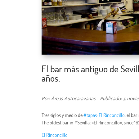
El bar más antiguo de Sevil
años.
Por: Áreas Autocaravanas - Publicado: 5 novi
Tres siglos y medio de
‪#‎
tapas‬
:
El Rinconcillo
, el ba
The oldest bar in #Sevilla: «El Rinconcillo», since 16
El Rinconcillo