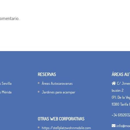
comentario.
RESERVAS
ÁREAS AU
 Sevilla
Áreas Autocaravanas
C/ Jimena
buzón 2
s Mérida
Jardines para acampar
(P.I. De la V
11380 Tarifa 
+34 6192613
OTRAS WEB CORPORATIVAS
info@mon
https://stellplatzwohnmobile.com