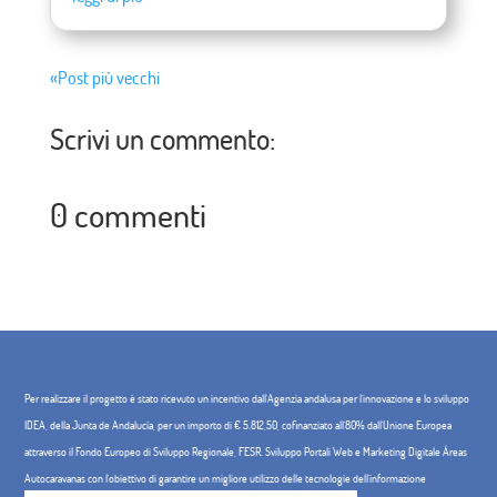
«Post più vecchi
Scrivi un commento:
0 commenti
Per realizzare il progetto è stato ricevuto un incentivo dall'Agenzia andalusa per l'innovazione e lo sviluppo
IDEA, della Junta de Andalucía, per un importo di € 5.812,50, cofinanziato all'80% dall'Unione Europea
attraverso il Fondo Europeo di Sviluppo Regionale, FESR. Sviluppo Portali Web e Marketing Digitale Áreas
Autocaravanas con l'obiettivo di garantire un migliore utilizzo delle tecnologie dell'informazione