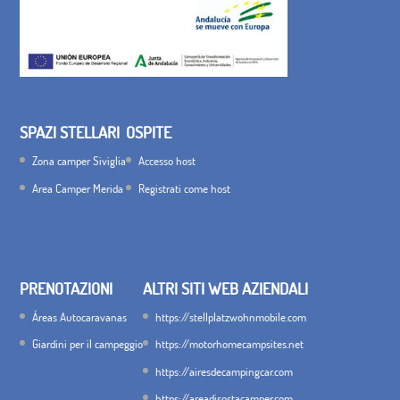
SPAZI STELLARI
OSPITE
Zona camper Siviglia
Accesso host
Area Camper Merida
Registrati come host
PRENOTAZIONI
ALTRI SITI WEB AZIENDALI
Áreas Autocaravanas
https://stellplatzwohnmobile.com
Giardini per il campeggio
https://motorhomecampsites.net
https://airesdecampingcar.com
https://areadisostacamper.com