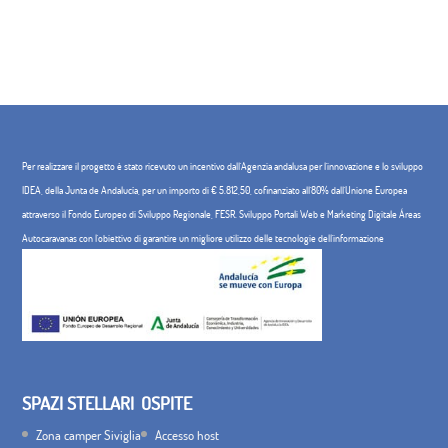
Per realizzare il progetto è stato ricevuto un incentivo dall'Agenzia andalusa per l'innovazione e lo sviluppo
IDEA, della Junta de Andalucía, per un importo di € 5.812,50, cofinanziato all'80% dall'Unione Europea
attraverso il Fondo Europeo di Sviluppo Regionale, FESR. Sviluppo Portali Web e Marketing Digitale Áreas
Autocaravanas con l'obiettivo di garantire un migliore utilizzo delle tecnologie dell'informazione
SPAZI STELLARI
OSPITE
Zona camper Siviglia
Accesso host