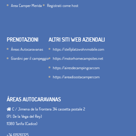
Area Camper Merida
Registrati come host
PRENOTAZIONI
ALTRI SITI WEB AZIENDALI
Áreas Autocaravanas
https://stellplatzwohnmobile.com
Giardini per il campeggio
https://motorhomecampsites.net
https://airesdecampingcar.com
https://areadisostacamper.com
ÁREAS AUTOCARAVANAS
C / Jimena de la Frontera 314 cassetta postale 2
(P.I. De la Vega del Rey)
11380 Tarifa (Cadice)
+34 619261325