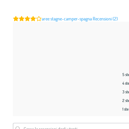
aree stagne-camper-spagna
Recensioni (2)
5 st
4 st
3 st
2 st
1 ste