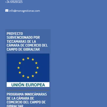
+34 619261325
info@monogestionac.com