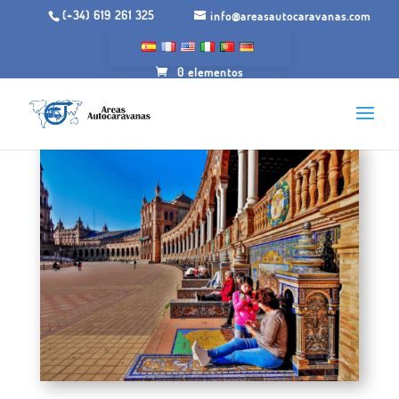
(+34) 619 261 325
info@areasautocaravanas.com
0 elementos