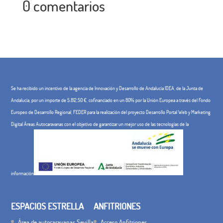
0 comentarios
Se ha recibido un incentivo de la agencia de Innovación y Desarrollo de Andalucía IDEA, de la Junta de
Andalucía, por un importe de 5.812,50 €, cofinanciado en un 80% por la Unión Europea a través del Fondo
Europeo de Desarrollo Regional, FEDER para la realización del proyecto Desarrollo Portal Web y Marketing
Digital Áreas Autocaravanas con el objetivo de garantizar un mejor uso de las tecnologías de la
información
ESPACIOS ESTRELLA
ANFITRIONES
Área de autocaravanas Sevilla
Acceso Anfitriones