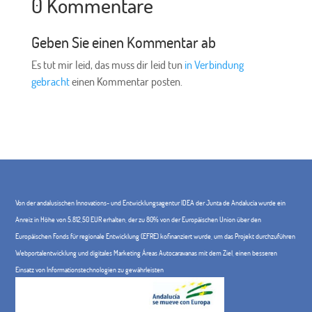
0 Kommentare
Geben Sie einen Kommentar ab
Es tut mir leid, das muss dir leid tun
in Verbindung
gebracht
einen Kommentar posten.
Von der andalusischen Innovations- und Entwicklungsagentur IDEA der Junta de Andalucía wurde ein
Anreiz in Höhe von 5.812,50 EUR erhalten, der zu 80% von der Europäischen Union über den
Europäischen Fonds für regionale Entwicklung (EFRE) kofinanziert wurde, um das Projekt durchzuführen
Webportalentwicklung und digitales Marketing Áreas Autocaravanas mit dem Ziel, einen besseren
Einsatz von Informationstechnologien zu gewährleisten