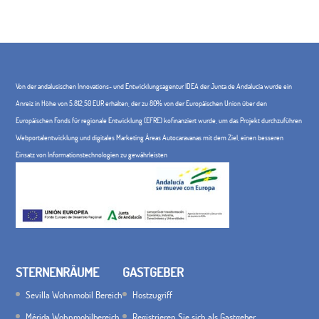
Von der andalusischen Innovations- und Entwicklungsagentur IDEA der Junta de Andalucía wurde ein
Anreiz in Höhe von 5.812,50 EUR erhalten, der zu 80% von der Europäischen Union über den
Europäischen Fonds für regionale Entwicklung (EFRE) kofinanziert wurde, um das Projekt durchzuführen
Webportalentwicklung und digitales Marketing Áreas Autocaravanas mit dem Ziel, einen besseren
Einsatz von Informationstechnologien zu gewährleisten
STERNENRÄUME
GASTGEBER
Sevilla Wohnmobil Bereich
Hostzugriff
Mérida Wohnmobilbereich
Registrieren Sie sich als Gastgeber