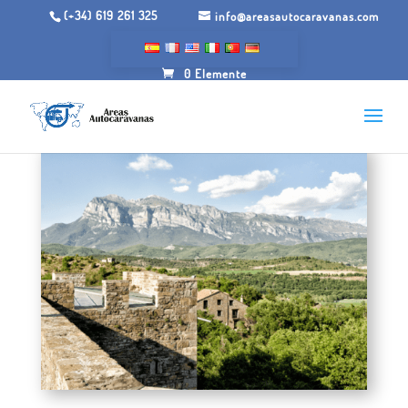
(+34) 619 261 325
info@areasautocaravanas.com
0 Elemente