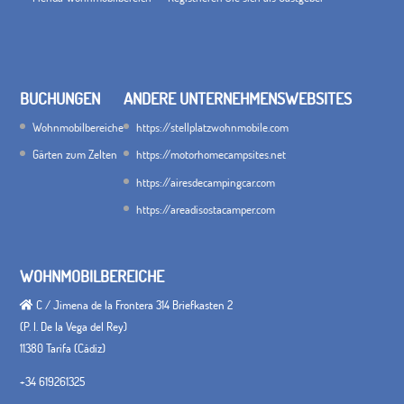
BUCHUNGEN
ANDERE UNTERNEHMENSWEBSITES
Wohnmobilbereiche
https://stellplatzwohnmobile.com
Gärten zum Zelten
https://motorhomecampsites.net
https://airesdecampingcar.com
https://areadisostacamper.com
WOHNMOBILBEREICHE
C / Jimena de la Frontera 314 Briefkasten 2
(P. I. De la Vega del Rey)
11380 Tarifa (Cádiz)
+34 619261325