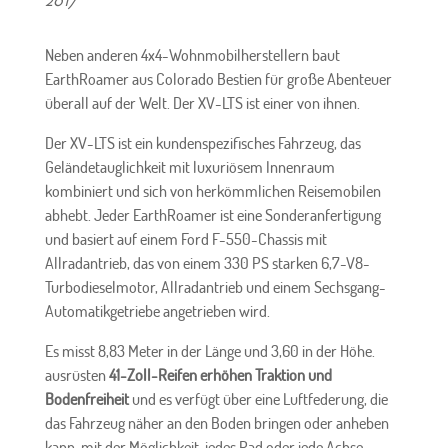
2017
Neben anderen 4x4-Wohnmobilherstellern baut
EarthRoamer aus Colorado Bestien für große Abenteuer
überall auf der Welt. Der XV-LTS ist einer von ihnen.
Der XV-LTS ist ein kundenspezifisches Fahrzeug, das
Geländetauglichkeit mit luxuriösem Innenraum
kombiniert und sich von herkömmlichen Reisemobilen
abhebt. Jeder EarthRoamer ist eine Sonderanfertigung
und basiert auf einem Ford F-550-Chassis mit
Allradantrieb, das von einem 330 PS starken 6,7-V8-
Turbodieselmotor, Allradantrieb und einem Sechsgang-
Automatikgetriebe angetrieben wird.
Es misst 8,83 Meter in der Länge und 3,60 in der Höhe.
ausrüsten
41-Zoll-Reifen erhöhen Traktion und
Bodenfreiheit
und es verfügt über eine Luftfederung, die
das Fahrzeug näher an den Boden bringen oder anheben
kann, mit der Möglichkeit, jedes Rad oder jede Achse