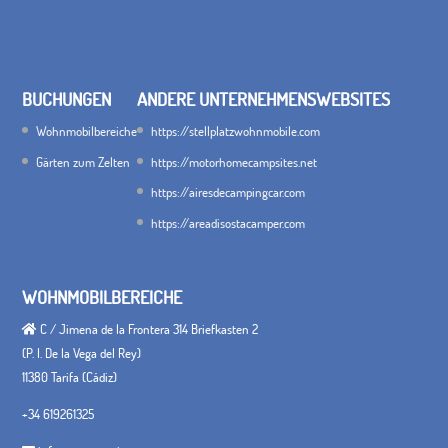
BUCHUNGEN
ANDERE UNTERNEHMENSWEBSITES
Wohnmobilbereiche
https://stellplatzwohnmobile.com
Gärten zum Zelten
https://motorhomecampsites.net
https://airesdecampingcar.com
https://areadisostacamper.com
WOHNMOBILBEREICHE
C / Jimena de la Frontera 314 Briefkasten 2
(P. I. De la Vega del Rey)
11380 Tarifa (Cádiz)
+34 619261325