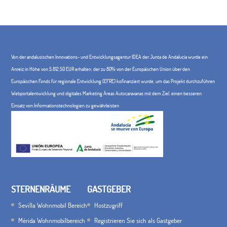
Von der andalusischen Innovations- und Entwicklungsagentur IDEA der Junta de Andalucía wurde ein
Anreiz in Höhe von 5.812,50 EUR erhalten, der zu 80% von der Europäischen Union über den
Europäischen Fonds für regionale Entwicklung (EFRE) kofinanziert wurde, um das Projekt durchzuführen
Webportalentwicklung und digitales Marketing Áreas Autocaravanas mit dem Ziel, einen besseren
Einsatz von Informationstechnologien zu gewährleisten
STERNENRÄUME
GASTGEBER
Sevilla Wohnmobil Bereich
Hostzugriff
Mérida Wohnmobilbereich
Registrieren Sie sich als Gastgeber