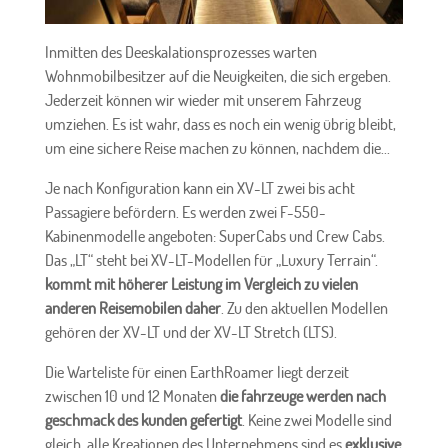
Inmitten des Deeskalationsprozesses warten
Wohnmobilbesitzer auf die Neuigkeiten, die sich ergeben.
Jederzeit können wir wieder mit unserem Fahrzeug
umziehen. Es ist wahr, dass es noch ein wenig übrig bleibt,
um eine sichere Reise machen zu können, nachdem die...
Je nach Konfiguration kann ein XV-LT zwei bis acht
Passagiere befördern. Es werden zwei F-550-
Kabinenmodelle angeboten: SuperCabs und Crew Cabs.
Das „LT“ steht bei XV-LT-Modellen für „Luxury Terrain“.
kommt mit höherer Leistung im Vergleich zu vielen
anderen Reisemobilen daher
. Zu den aktuellen Modellen
gehören der XV-LT und der XV-LT Stretch (LTS).
Die Warteliste für einen EarthRoamer liegt derzeit
zwischen 10 und 12 Monaten
die fahrzeuge werden nach
geschmack des kunden gefertigt
. Keine zwei Modelle sind
gleich, alle Kreationen des Unternehmens sind es
exklusive