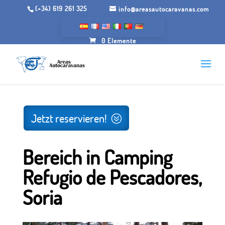
(+34) 619 261 325
info@areasautocaravanas.com
0 Elemente
Anfang
/.
Räume für Wohnmobile
/ Bereich im Camping
Refugio de Pescadores, Soria
Jetzt reservieren!
Bereich in Camping
Refugio de Pescadores,
Soria