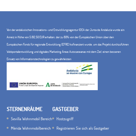
Von der andalusischen Innovations- und Entwicklungsagentur IDEA der Junta de Andalucía wurde ein
Anreiz in Höhe von 5.812,50 EUR erhalten, der zu 80% von der Europäischen Union über den
Europäischen Fonds für regionale Entwicklung (EFRE) kofinanziert wurde, um das Projekt durchzuführen
Webportalentwicklung und digitales Marketing Áreas Autocaravanas mit dem Ziel, einen besseren
Einsatz von Informationstechnologien zu gewährleisten
STERNENRÄUME
GASTGEBER
Sevilla Wohnmobil Bereich
Hostzugriff
Mérida Wohnmobilbereich
Registrieren Sie sich als Gastgeber