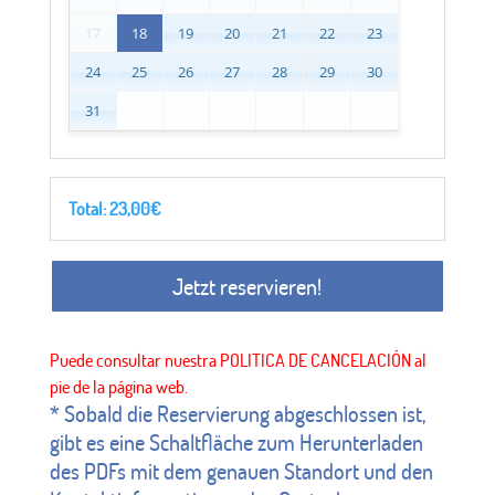
17
18
19
20
21
22
23
24
25
26
27
28
29
30
31
Total:
23,00
€
Jetzt reservieren!
* Sobald die Reservierung abgeschlossen ist,
gibt es eine Schaltfläche zum Herunterladen
des PDFs mit dem genauen Standort und den