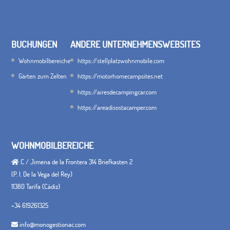
BUCHUNGEN
ANDERE UNTERNEHMENSWEBSITES
Wohnmobilbereiche
https://stellplatzwohnmobile.com
Gärten zum Zelten
https://motorhomecampsites.net
https://airesdecampingcar.com
https://areadisostacamper.com
WOHNMOBILBEREICHE
C / Jimena de la Frontera 314 Briefkasten 2
(P. I. De la Vega del Rey)
11380 Tarifa (Cádiz)
+34 619261325
info@monogestionac.com