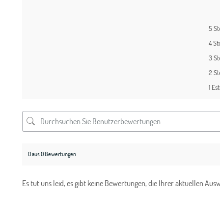
5 S
4 St
3 S
2 S
1 Est
0 aus 0 Bewertungen
Es tut uns leid, es gibt keine Bewertungen, die Ihrer aktuellen Au