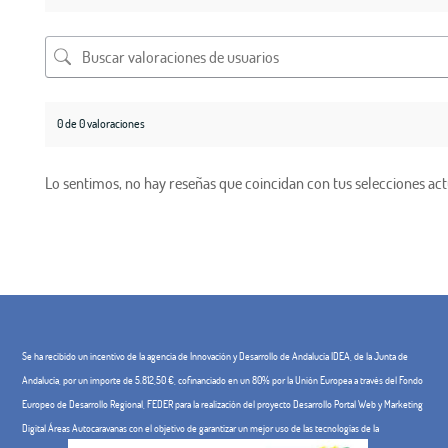
0 de 0 valoraciones
Lo sentimos, no hay reseñas que coincidan con tus selecciones act
Se ha recibido un incentivo de la agencia de Innovación y Desarrollo de Andalucía IDEA, de la Junta de
Andalucía, por un importe de 5.812,50 €, cofinanciado en un 80% por la Unión Europea a través del Fondo
Europeo de Desarrollo Regional, FEDER para la realización del proyecto Desarrollo Portal Web y Marketing
Digital Áreas Autocaravanas con el objetivo de garantizar un mejor uso de las tecnologías de la