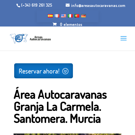
(+34) 619 261 325
info@areasautocaravanas.com
0 elementos
Inicio
/
Espacios para autocaravanas
/ Área
Autocaravanas Granja La Carmela. Santomera. Murcia
Reservar ahora!
Área Autocaravanas
Granja La Carmela.
Santomera. Murcia