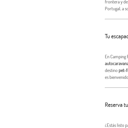
frontera y d
Portugal, a s
Tu escapa
En Camping Pl
autocaravana
destino
pet-f
es bienvenido
Reserva tu
¿Estás listo