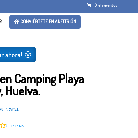
0 elementos
R
CONVIÉRTETE EN ANFITRIÓN
r ahora!
 en Camping Playa
, Huelva.
O TARAY S.L.
0
reseñas