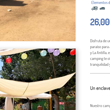
26,00
Disfruta de u
paraíso para 
y La Antilla,
camping te o
tranquilidad 
Un enclave
Nuestro campi