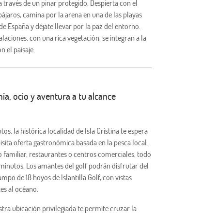
 través de un pinar protegido. Despierta con el
pájaros, camina por la arena en una de las playas
de España y déjate llevar por la paz del entorno.
alaciones, con una rica vegetación, se integran a la
n el paisaje.
a, ocio y aventura a tu alcance
os, la histórica localidad de Isla Cristina te espera
sita oferta gastronómica basada en la pesca local.
o familiar, restaurantes o centros comerciales, todo
 minutos. Los amantes del golf podrán disfrutar del
ampo de 18 hoyos de Islantilla Golf, con vistas
es al océano.
ra ubicación privilegiada te permite cruzar la