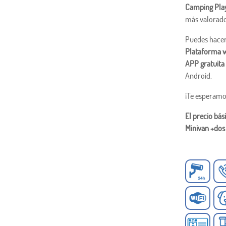
Camping Pla
más valorados
Puedes hacer 
Plataforma 
APP gratuita
Android.
¡Te esperamo
El precio bá
Minivan +dos