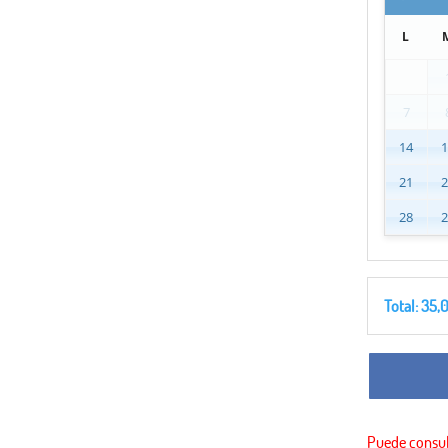
L
7
14
21
28
Total:
35,