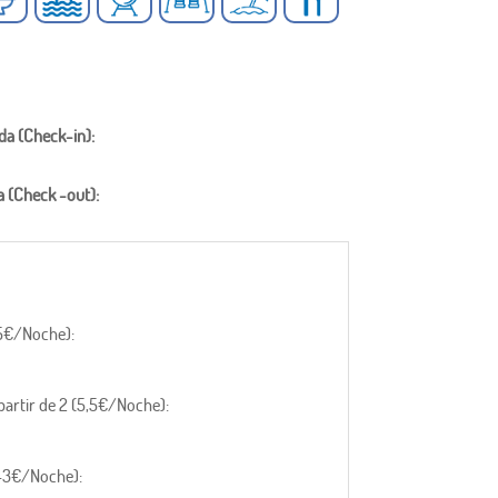
da (Check-in):
a (Check -out):
,5€/Noche):
partir de 2 (5,5€/Noche):
+3€/Noche):