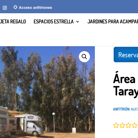
JETA REGALO
ESPACIOS ESTRELLA
JARDINES PARA ACAMPA
ping Playa Taray, Huelva.
Reserva
Área
Taray
ANFITRIÓN:
NUEV