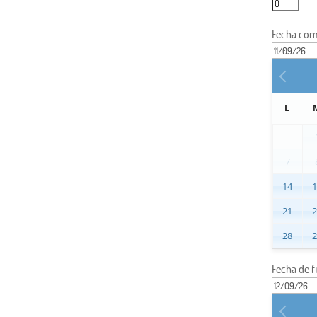
Fecha com
L
7
14
21
28
Fecha de f