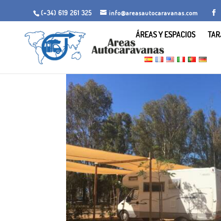
(+34) 619 261 325
info@areasautocaravanas.com
ÁREAS Y ESPACIOS
TAR
Inicio
/
Espacios para autocaravanas
/ Área en Cam