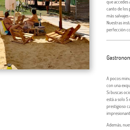
que accedes a
canto de los 
más salvajes 
Nuestras inst
perfección co
Gastronomí
A pocos minut
con una exqui
Si buscas oci
está a solo 5
prestigioso c
impresionant
Además, nuest