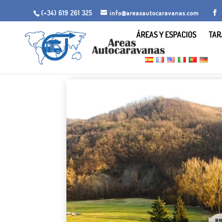
(+34) 619 261 325
info@areasautocaravanas.com
ÁREAS Y ESPACIOS
TAR