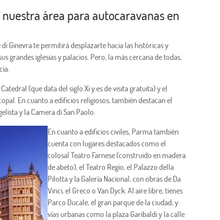
de nuestra área para autocaravanas en
di Ginevra te permitirá desplazarte hacia las históricas y
 sus grandes iglesias y palacios. Pero, la más cercana de todas,
cia.
tedral (que data del siglo Xi y es de visita gratuita) y el
opal. En cuanto a edificios religiosos, también destacan el
elista y la Camera di San Paolo.
En cuanto a edificios civiles, Parma también
cuenta con lugares destacados como el
colosal Teatro Farnese (construido en madera
de abeto), el Teatro Regio, el Palazzo della
Pilotta y la Galería Nacional, con obras de Da
Vinci, el Greco o Van Dyck. Al aire libre, tienes
Parco Ducale, el gran parque de la ciudad, y
vías urbanas como la plaza Garibaldi y la calle