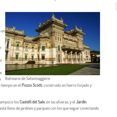
a en
e
lo
re
Balneario de Salsomaggiore
o
e tiempo en el
Pozzo Scotti
, construido en hierro forjado y
 tampoco los
Castelli del Sale
, en las afueras, y el
Jardín
stá lleno de jardines y parques con los que seguir conectando