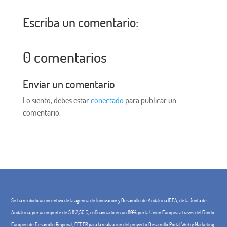
Escriba un comentario:
0 comentarios
Enviar un comentario
Lo siento, debes estar
conectado
para publicar un
comentario.
Se ha recibido un incentivo de la agencia de Innovación y Desarrollo de Andalucía IDEA, de la Junta de
Andalucía, por un importe de 5.812,50 €, cofinanciado en un 80% por la Unión Europea a través del Fondo
Europeo de Desarrollo Regional, FEDER para la realización del proyecto Desarrollo Portal Web y Marketing