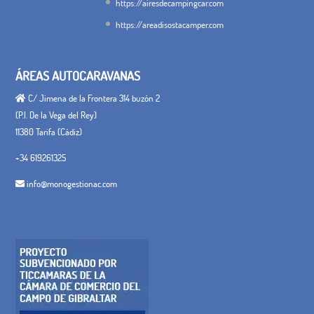
https://airesdecampingcar.com
https://areadisostacamper.com
ÁREAS AUTOCARAVANAS
C/ Jimena de la Frontera 314 buzón 2
(P.I. De la Vega del Rey)
11380 Tarifa (Cádiz)
+34 619261325
info@monogestionac.com