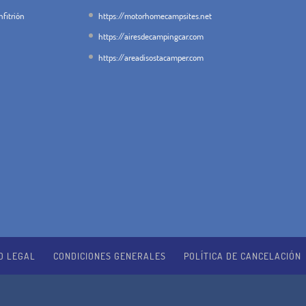
fitrión
https://motorhomecampsites.net
https://airesdecampingcar.com
https://areadisostacamper.com
O LEGAL
CONDICIONES GENERALES
POLÍTICA DE CANCELACIÓN