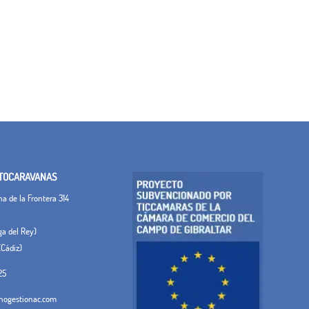
TOCARAVANAS
 de la Frontera 314
ega del Rey)
(Cádiz)
25
ogestionac.com