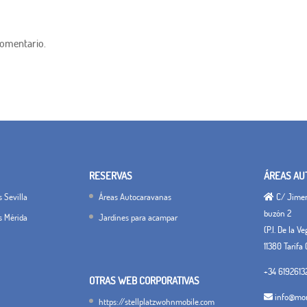
comentario.
RESERVAS
ÁREAS AU
 Sevilla
Áreas Autocaravanas
C/ Jimena
buzón 2
s Mérida
Jardines para acampar
(P.I. De la V
11380 Tarifa 
+34 6192613
OTRAS WEB CORPORATIVAS
info@mon
https://stellplatzwohnmobile.com