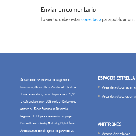
Enviar un comentario
Lo siento, debes estar
conectado
para publicar un 
ESPACIOS ESTRELLA
Se ha recibido un incentivo de la agencia de
Área de autocaravanas
Innovación y Desarrollo de Andalucía IDEA, de la
Junta de Andalucía, por un importe de 5.812,50
Área de autocaravana
€, cofinanciado en un 80% por la Unión Europea
a través del Fondo Europeo de Desarrollo
Regional, FEDER para la realización del proyecto
Desarrollo Portal Web y Marketing Digital Áreas
ANFITRIONES
Autocaravanas con el objetivo de garantizar un
Acceso Anfitriones