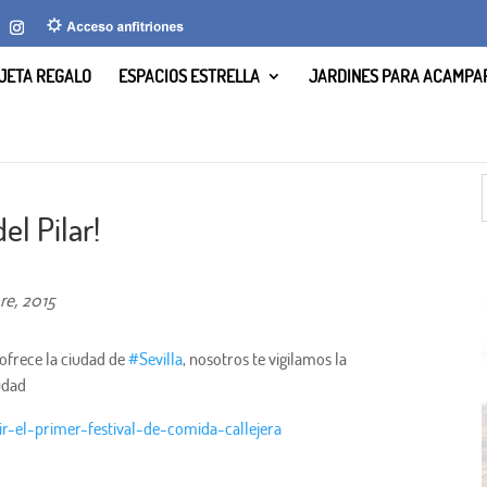
JETA REGALO
ESPACIOS ESTRELLA
JARDINES PARA ACAMPA
el Pilar!
re, 2015
e ofrece la ciudad de
‪#‎
Sevilla‬
, nosotros te vigilamos la
udad
ir-el-primer-festival-de-comida-callejera