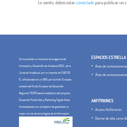
Lo siento, debes estar
conectado
para publicar un 
ESPACIOS ESTRELLA
Se ha recibido un incentivo de la agencia de
Área de autocaravanas
Innovación y Desarrollo de Andalucía IDEA, de la
Junta de Andalucía, por un importe de 5.812,50
Área de autocaravana
€, cofinanciado en un 80% por la Unión Europea
a través del Fondo Europeo de Desarrollo
Regional, FEDER para la realización del proyecto
Desarrollo Portal Web y Marketing Digital Áreas
ANFITRIONES
Autocaravanas con el objetivo de garantizar un
Acceso Anfitriones
mejor uso de las tecnologías de la información
Darme de alta como An