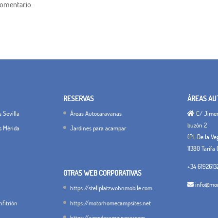
comentario.
RESERVAS
ÁREAS AU
 Sevilla
Áreas Autocaravanas
C/ Jimena
buzón 2
s Mérida
Jardines para acampar
(P.I. De la V
11380 Tarifa 
+34 6192613
OTRAS WEB CORPORATIVAS
info@mon
https://stellplatzwohnmobile.com
fitrión
https://motorhomecampsites.net
https://airesdecampingcar.com