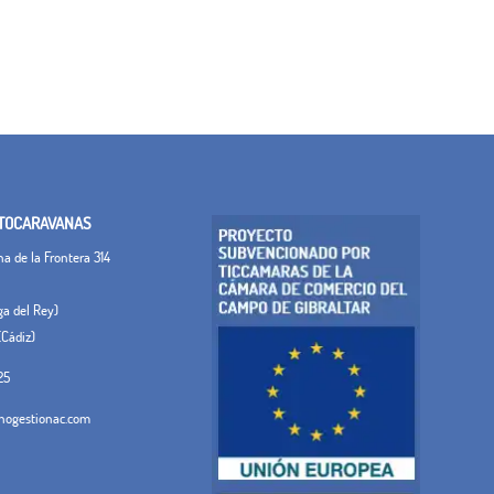
TOCARAVANAS
 de la Frontera 314
ega del Rey)
(Cádiz)
25
ogestionac.com