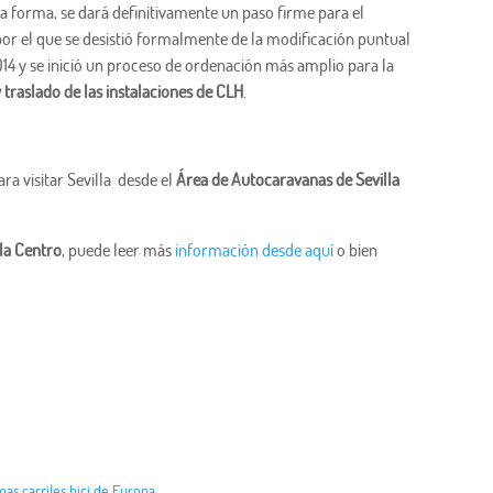
ta forma, se dará definitivamente un paso firme para el
por el que se desistió formalmente de la modificación puntual
2014 y se inició un proceso de ordenación más amplio para la
traslado de las instalaciones de CLH
.
a visitar Sevilla desde el
Área de Autocaravanas de Sevilla
la Centro
, puede leer más
información desde aquí
o bien
 mas carriles bici de Europa