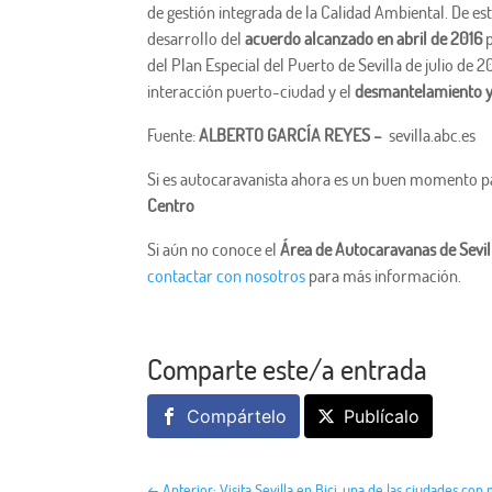
de gestión integrada de la Calidad Ambiental. De es
desarrollo del
acuerdo alcanzado en abril de 2016
del Plan Especial del Puerto de Sevilla de julio de 
interacción puerto-ciudad y el
desmantelamiento y 
Fuente:
ALBERTO GARCÍA REYES –
sevilla.abc.es
Si es autocaravanista ahora es un buen momento par
Centro
Si aún no conoce el
Área de Autocaravanas de Sevil
contactar con nosotros
para más información.
Comparte este/a entrada
Compártelo
Publícalo
←
Anterior: Visita Sevilla en Bici, una de las ciudades con