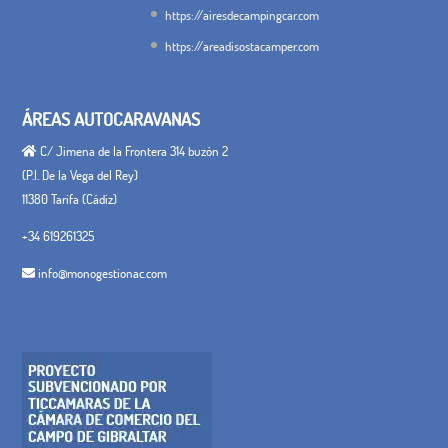
https://airesdecampingcar.com
https://areadisostacamper.com
ÁREAS AUTOCARAVANAS
C/ Jimena de la Frontera 314 buzón 2
(P.I. De la Vega del Rey)
11380 Tarifa (Cádiz)
+34 619261325
info@monogestionac.com