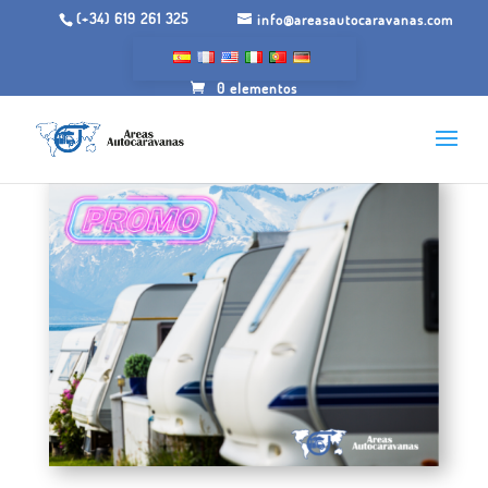
(+34) 619 261 325
info@areasautocaravanas.com
0 elementos