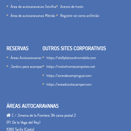
Área de autocaravanas Sevilha
Acesso de hosts
Área de autocaravanas Mérida
Registre-se como anfitrião
RESERVAS
OUTROS SITES CORPORATIVOS
Áreas Autocaravanas
https://stellplatzwohnmobile.com
Jardins para acampar
https://motorhomecampsites.net
https://airesdecampingcar.com
https://areadisostacamper.com
ÁREAS AUTOCARAVANAS
C / Jimena de la Frontera 314 caixa postal 2
(P.I. De la Vega del Rey)
11380 Tarifa (Cádiz)