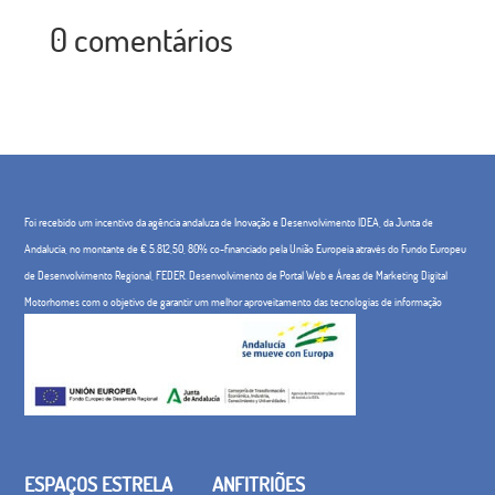
0 comentários
Foi recebido um incentivo da agência andaluza de Inovação e Desenvolvimento IDEA, da Junta de
Andalucía, no montante de € 5.812,50, 80% co-financiado pela União Europeia através do Fundo Europeu
de Desenvolvimento Regional, FEDER. Desenvolvimento de Portal Web e Áreas de Marketing Digital
Motorhomes com o objetivo de garantir um melhor aproveitamento das tecnologias de informação
ESPAÇOS ESTRELA
ANFITRIÕES