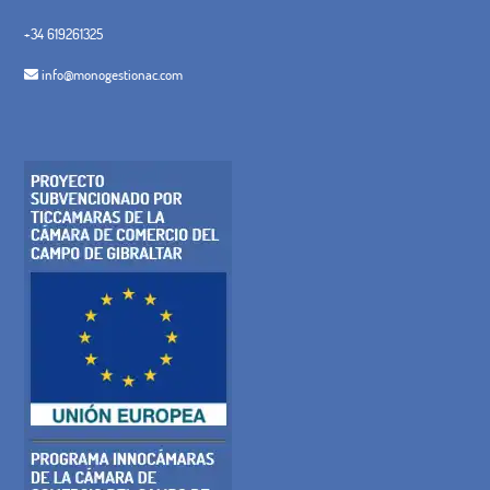
+34 619261325
info@monogestionac.com