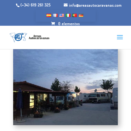
(+34) 619 261 325
info@areasautocaravanas.com
0 elementos