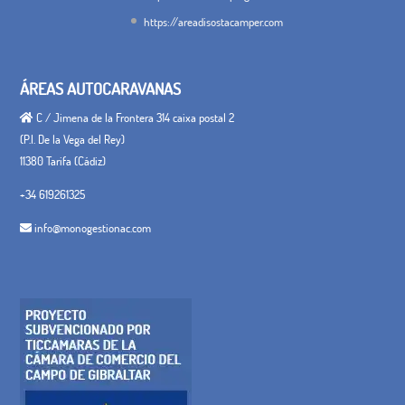
https://areadisostacamper.com
ÁREAS AUTOCARAVANAS
C / Jimena de la Frontera 314 caixa postal 2
(P.I. De la Vega del Rey)
11380 Tarifa (Cádiz)
+34 619261325
info@monogestionac.com