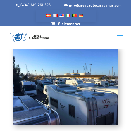
(+34) 619 261 325
info@areasautocaravanas.com
0 elementos