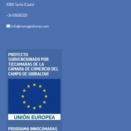
11380 Tarifa (Cádiz)
+34 619261325
info@monogestionac.com