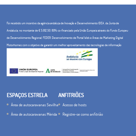
Foi recebido um incentivo da agência andaluza de Inovação e Desenvolvimento IDEA, da Junta de
Andalucía, no montante de € 5.812,50, 80% co-financiado pela União Europeia através do Fundo Europeu
de Desenvolvimento Regional, FEDER. Desenvolvimento de Portal Web e Áreas de Marketing Digital
Motorhomes com o objetivo de garantir um melhor aproveitamento das tecnologias de informação
ESPAÇOS ESTRELA
ANFITRIÕES
Área de autocaravanas Sevilha
Acesso de hosts
Área de autocaravanas Mérida
Registre-se como anfitrião