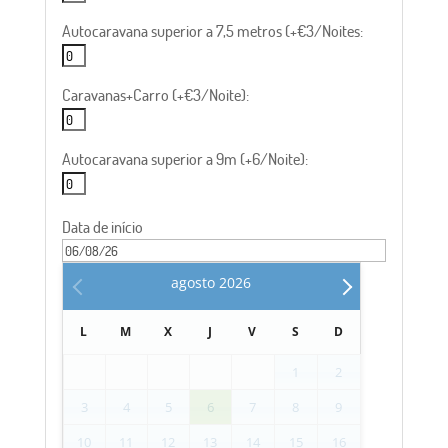
Autocaravana superior a 7,5 metros (+€3/Noites:
Caravanas+Carro (+€3/Noite):
Autocaravana superior a 9m (+6/Noite):
Data de início
agosto
2026
L
M
X
J
V
S
D
1
2
3
4
5
6
7
8
9
10
11
12
13
14
15
16