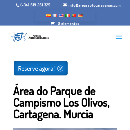
(+34) 619 261 325
info@areasautocaravanas.com
0 elementos
Início
/
Espaços para motorhome
/ Área do Parque de
Campismo Los Olivos, Cartagena. Murcia
Reserve agora!
Área do Parque de
Campismo Los Olivos,
Cartagena. Murcia