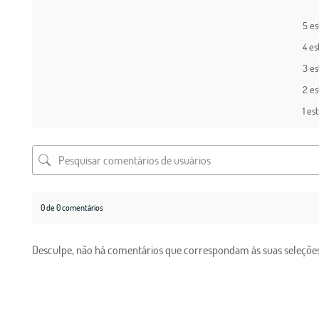
5 es
4 es
3 es
2 es
1 es
0 de 0 comentários
Desculpe, não há comentários que correspondam às suas seleções