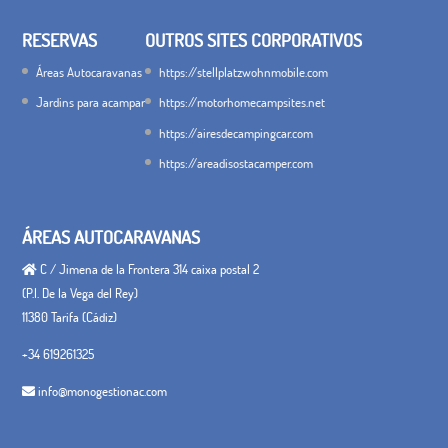
RESERVAS
OUTROS SITES CORPORATIVOS
Áreas Autocaravanas
https://stellplatzwohnmobile.com
Jardins para acampar
https://motorhomecampsites.net
https://airesdecampingcar.com
https://areadisostacamper.com
ÁREAS AUTOCARAVANAS
C / Jimena de la Frontera 314 caixa postal 2
(P.I. De la Vega del Rey)
11380 Tarifa (Cádiz)
+34 619261325
info@monogestionac.com