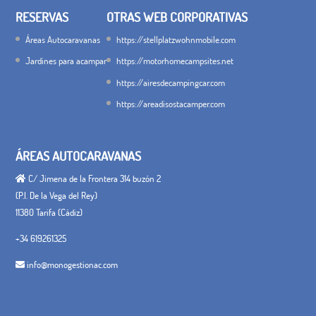
RESERVAS
OTRAS WEB CORPORATIVAS
Áreas Autocaravanas
https://stellplatzwohnmobile.com
Jardines para acampar
https://motorhomecampsites.net
https://airesdecampingcar.com
https://areadisostacamper.com
ÁREAS AUTOCARAVANAS
C/ Jimena de la Frontera 314 buzón 2
(P.I. De la Vega del Rey)
11380 Tarifa (Cádiz)
+34 619261325
info@monogestionac.com