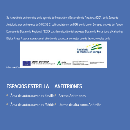
Se ha recibido un incentivo de la agencia de Innovación y Desarrollo de Andalucía IDEA, de la Junta de
Andalucía, por un importe de 5.812,50 €, cofinanciado en un 80% por la Unión Europea a través del Fondo
Europeo de Desarrollo Regional, FEDER para la realización del proyecto Desarrollo Portal Web y Marketing
Digital Áreas Autocaravanas con el objetivo de garantizar un mejor uso de las tecnologías de la
información
ESPACIOS ESTRELLA
ANFITRIONES
Área de autocaravanas Sevilla
Acceso Anfitriones
Área de autocaravanas Mérida
Darme de alta como Anfitrión