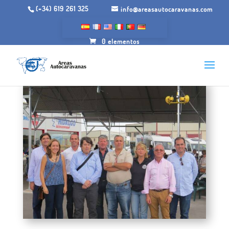
(+34) 619 261 325
info@areasautocaravanas.com
0 elementos