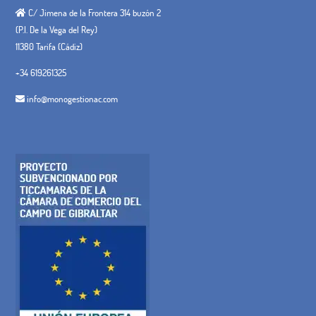
C/ Jimena de la Frontera 314 buzón 2
(P.I. De la Vega del Rey)
11380 Tarifa (Cádiz)
+34 619261325
info@monogestionac.com