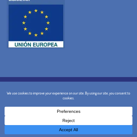
POLITICA SUI COOKIE
INFORMATIVA SULLA PRIVACY
AVVISO LEGALE
TERMINI E CONDIZIONI GENERALI DI
POLITICA DI CANCELLAZIONE
CONTATTO
@ 2024 - Design e Marketing:
BusinessGo!