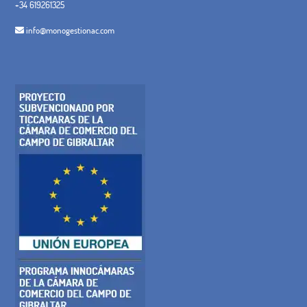
+34 619261325
info@monogestionac.com