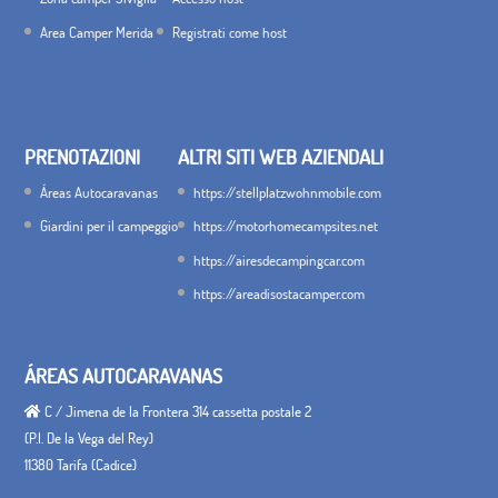
Area Camper Merida
Registrati come host
PRENOTAZIONI
ALTRI SITI WEB AZIENDALI
Áreas Autocaravanas
https://stellplatzwohnmobile.com
Giardini per il campeggio
https://motorhomecampsites.net
https://airesdecampingcar.com
https://areadisostacamper.com
ÁREAS AUTOCARAVANAS
C / Jimena de la Frontera 314 cassetta postale 2
(P.I. De la Vega del Rey)
11380 Tarifa (Cadice)