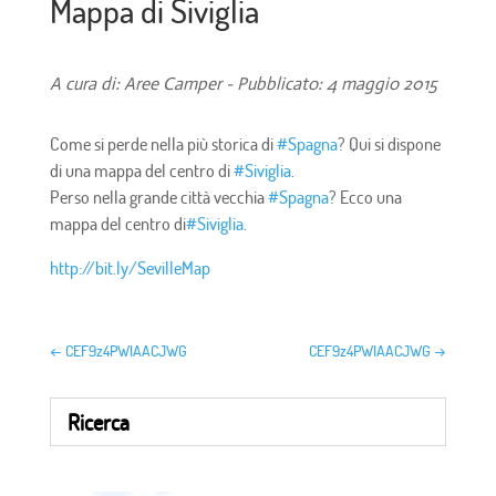
Mappa di Siviglia
A cura di: Aree Camper - Pubblicato: 4 maggio 2015
Come si perde nella più storica di
#
Spagna
? Qui si dispone
di una mappa del centro di
#
Siviglia
.
Perso nella grande città vecchia
#
Spagna
? Ecco una
mappa del centro di
#
Siviglia
.
http://bit.ly/SevilleMap
←
CEF9z4PWIAACJWG
CEF9z4PWIAACJWG
→