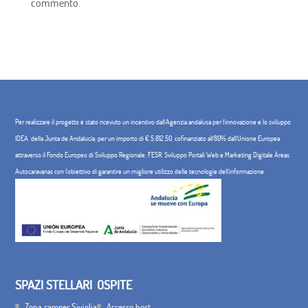
commento.
Per realizzare il progetto è stato ricevuto un incentivo dall'Agenzia andalusa per l'innovazione e lo sviluppo
IDEA, della Junta de Andalucía, per un importo di € 5.812,50, cofinanziato all'80% dall'Unione Europea
attraverso il Fondo Europeo di Sviluppo Regionale, FESR. Sviluppo Portali Web e Marketing Digitale Áreas
Autocaravanas con l'obiettivo di garantire un migliore utilizzo delle tecnologie dell'informazione
SPAZI STELLARI
OSPITE
Zona camper Siviglia
Accesso host