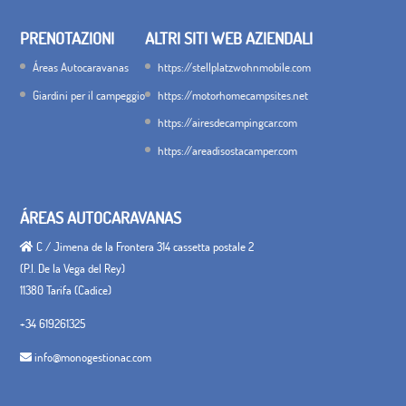
PRENOTAZIONI
ALTRI SITI WEB AZIENDALI
Áreas Autocaravanas
https://stellplatzwohnmobile.com
Giardini per il campeggio
https://motorhomecampsites.net
https://airesdecampingcar.com
https://areadisostacamper.com
ÁREAS AUTOCARAVANAS
C / Jimena de la Frontera 314 cassetta postale 2
(P.I. De la Vega del Rey)
11380 Tarifa (Cadice)
+34 619261325
info@monogestionac.com