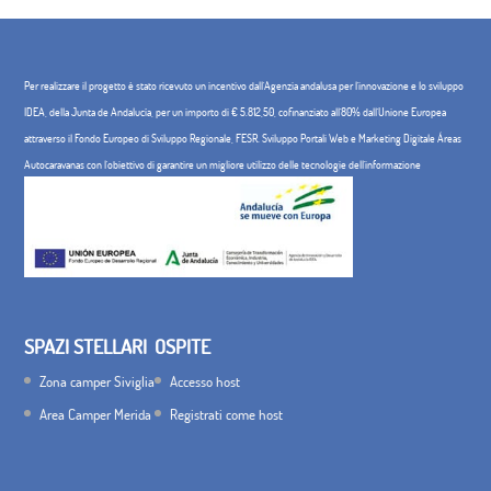
Per realizzare il progetto è stato ricevuto un incentivo dall'Agenzia andalusa per l'innovazione e lo sviluppo
IDEA, della Junta de Andalucía, per un importo di € 5.812,50, cofinanziato all'80% dall'Unione Europea
attraverso il Fondo Europeo di Sviluppo Regionale, FESR. Sviluppo Portali Web e Marketing Digitale Áreas
Autocaravanas con l'obiettivo di garantire un migliore utilizzo delle tecnologie dell'informazione
SPAZI STELLARI
OSPITE
Zona camper Siviglia
Accesso host
Area Camper Merida
Registrati come host