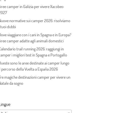
Aree camper in Galizia per vivere Xacobeo
2027
Nuove normative sui camper 2026: risolviamo
i tuoi dubbi
Dove viaggiare con i cani in Spagna e in Europa?
Aree camper adatte agli animali domestici
Calendario trail running 2026: raggiungi in
camper i migliori test in Spagna e Portogallo
Queste sono le aree destinate ai camper lungo
il percorso della Vuelta a España 2026
Tre magiche destinazioni camper per vivere un
Natale da sogno
Lingue