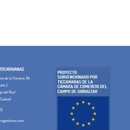
TOCARAVANAS
a de la Frontera 314
tale 2
ega del Rey)
(Cadice)
25
ogestionac.com