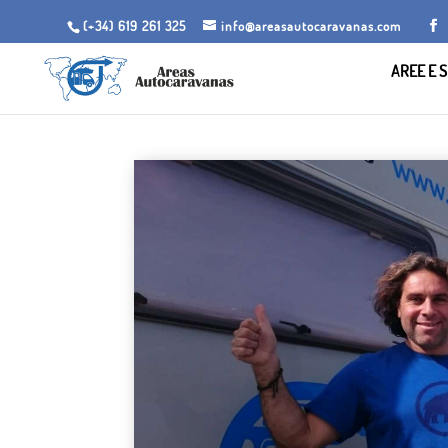
(+34) 619 261 325
info@areasautocaravanas.com
AREE E S