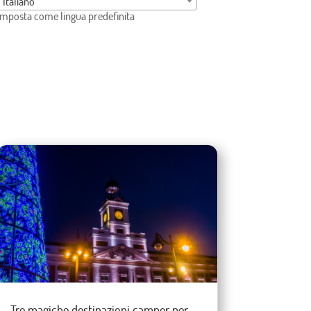
Italiano
Imposta come lingua predefinita
Tre magiche destinazioni camper per