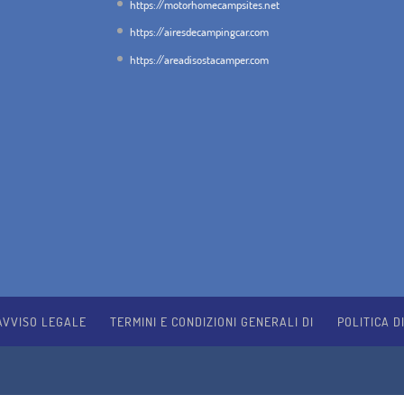
https://motorhomecampsites.net
https://airesdecampingcar.com
https://areadisostacamper.com
AVVISO LEGALE
TERMINI E CONDIZIONI GENERALI DI
POLITICA D