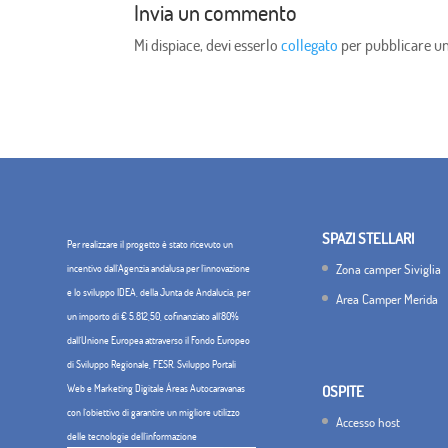
Invia un commento
Mi dispiace, devi esserlo
collegato
per pubblicare 
SPAZI STELLARI
Per realizzare il progetto è stato ricevuto un
Zona camper Siviglia
incentivo dall'Agenzia andalusa per l'innovazione
e lo sviluppo IDEA, della Junta de Andalucía, per
Area Camper Merida
un importo di € 5.812,50, cofinanziato all'80%
dall'Unione Europea attraverso il Fondo Europeo
di Sviluppo Regionale, FESR. Sviluppo Portali
Web e Marketing Digitale Áreas Autocaravanas
OSPITE
con l'obiettivo di garantire un migliore utilizzo
Accesso host
delle tecnologie dell'informazione