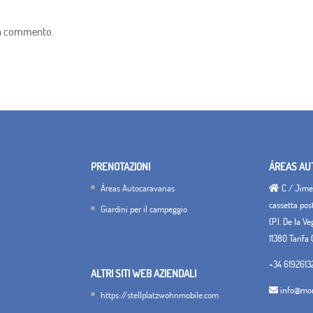
un commento.
PRENOTAZIONI
ÁREAS AU
Áreas Autocaravanas
C / Jimen
cassetta pos
Giardini per il campeggio
(P.I. De la V
11380 Tarifa 
+34 6192613
ALTRI SITI WEB AZIENDALI
info@mon
https://stellplatzwohnmobile.com