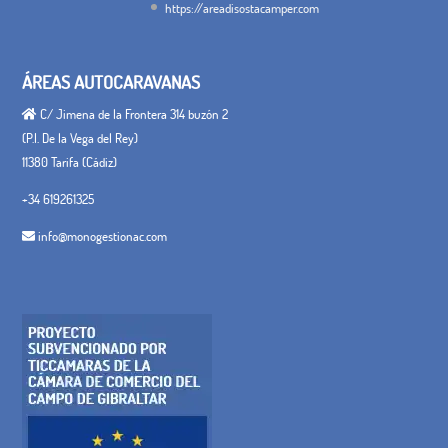
https://areadisostacamper.com
ÁREAS AUTOCARAVANAS
C/ Jimena de la Frontera 314 buzón 2
(P.I. De la Vega del Rey)
11380 Tarifa (Cádiz)
+34 619261325
info@monogestionac.com