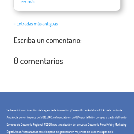
leer más
« Entradas más antiguas
Escriba un comentario:
0 comentarios
Se ha recibido un incentivo de la agencia de Innovación y Desarrollo de Andalucía IDEA, de la Junta de
Andalucía, por un importe de 5.812,50 €, cofinanciado en un 80% por la Unión Europea a través del Fondo
Europeo de Desarrollo Regional, FEDER para la realización del proyecto Desarrollo Portal Web y Marketing
Digital Áreas Autocaravanas con el objetivo de garantizar un mejor uso de las tecnologías de la