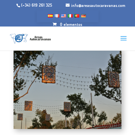
(+34) 619 261 325
info@areasautocaravanas.com
0 elementos