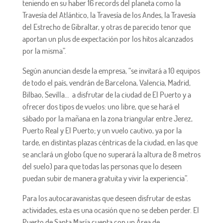
teniendo en su haber 16 records del planeta como la
Travesía del Atlántico, la Travesía de los Andes, la Travesía
del Estrecho de Gibraltar, y otras de parecido tenor que
aportan un plus de expectación por los hitos alcanzados
por la misma”.
Según anuncian desde la empresa, “se invitará a 10 equipos
de todo el país, vendrán de Barcelona, Valencia, Madrid,
Bilbao, Sevilla… a disfrutar de la ciudad de El Puerto y a
ofrecer dos tipos de vuelos: uno libre, que se hará el
sábado por la mañana en la zona triangular entre Jerez,
Puerto Real y El Puerto; y un vuelo cautivo, ya por la
tarde, en distintas plazas céntricas de la ciudad, en las que
se anclará un globo (que no superará la altura de 8 metros
del suelo) para que todas las personas que lo deseen
puedan subir de manera gratuita y vivir la experiencia”.
Para los autocaravanistas que deseen disfrutar de estas
actividades, esta es una ocasión que no se deben perder. El
Puerto de Santa María cuenta con un Área de