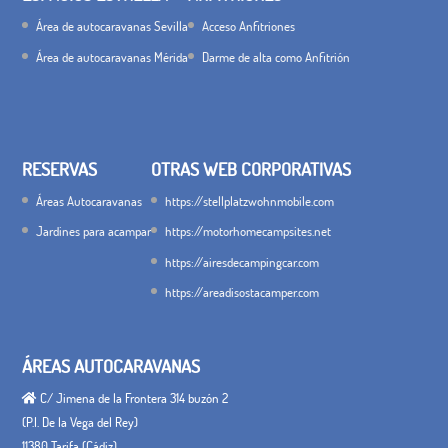
Área de autocaravanas Sevilla
Acceso Anfitriones
Área de autocaravanas Mérida
Darme de alta como Anfitrión
RESERVAS
OTRAS WEB CORPORATIVAS
Áreas Autocaravanas
https://stellplatzwohnmobile.com
Jardines para acampar
https://motorhomecampsites.net
https://airesdecampingcar.com
https://areadisostacamper.com
ÁREAS AUTOCARAVANAS
C/ Jimena de la Frontera 314 buzón 2
(P.I. De la Vega del Rey)
11380 Tarifa (Cádiz)