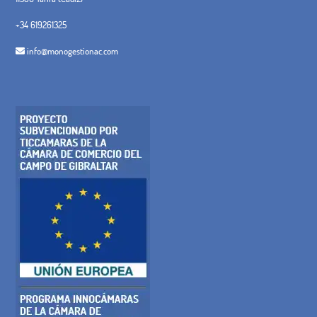
+34 619261325
info@monogestionac.com