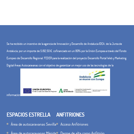
Se ha recibido un incentivo de la agencia de Innovación y Desarrollo de Andalucía IDEA, de la Junta de
Andalucía, por un importe de 5.812,50 €, cofinanciado en un 80% por la Unión Europea a través del Fondo
Europeo de Desarrollo Regional, FEDER para la realización del proyecto Desarrollo Portal Web y Marketing
Digital Áreas Autocaravanas con el objetivo de garantizar un mejor uso de las tecnologías de la
información
ESPACIOS ESTRELLA
ANFITRIONES
Área de autocaravanas Sevilla
Acceso Anfitriones
Área de autocaravanas Mérida
Darme de alta como Anfitrión