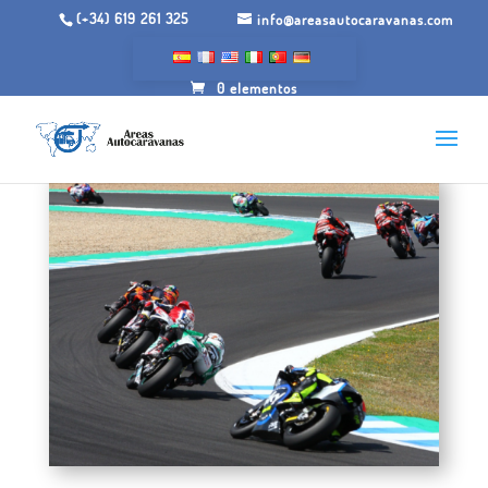
(+34) 619 261 325
info@areasautocaravanas.com
0 elementos