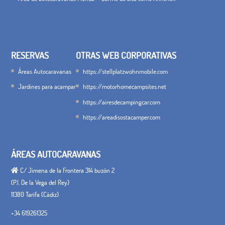
RESERVAS
OTRAS WEB CORPORATIVAS
Áreas Autocaravanas
https://stellplatzwohnmobile.com
Jardines para acampar
https://motorhomecampsites.net
https://airesdecampingcar.com
https://areadisostacamper.com
ÁREAS AUTOCARAVANAS
C/ Jimena de la Frontera 314 buzón 2
(P.I. De la Vega del Rey)
11380 Tarifa (Cádiz)
+34 619261325