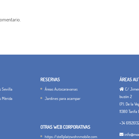
comentario.
RESERVAS
ÁREAS AU
 Sevilla
Áreas Autocaravanas
C/ Jimena
buzón 2
s Mérida
Jardines para acampar
(P.I. De la V
11380 Tarifa 
+34 6192613
OTRAS WEB CORPORATIVAS
info@mon
https://stellplatzwohnmobile.com