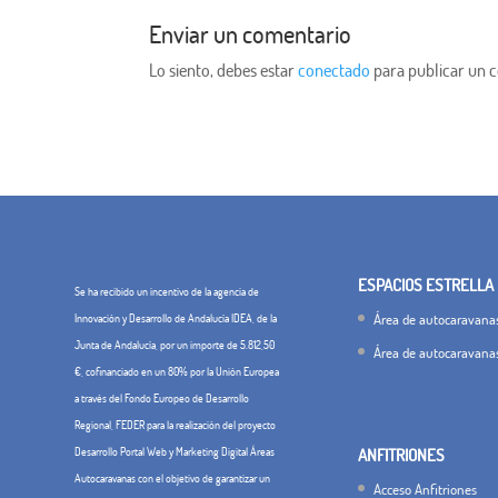
Enviar un comentario
Lo siento, debes estar
conectado
para publicar un 
ESPACIOS ESTRELLA
Se ha recibido un incentivo de la agencia de
Área de autocaravanas
Innovación y Desarrollo de Andalucía IDEA, de la
Junta de Andalucía, por un importe de 5.812,50
Área de autocaravana
€, cofinanciado en un 80% por la Unión Europea
a través del Fondo Europeo de Desarrollo
Regional, FEDER para la realización del proyecto
Desarrollo Portal Web y Marketing Digital Áreas
ANFITRIONES
Autocaravanas con el objetivo de garantizar un
Acceso Anfitriones