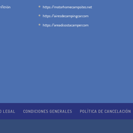
fitrión
https://motorhomecampsites.net
https://airesdecampingcar.com
https://areadisostacamper.com
O LEGAL
CONDICIONES GENERALES
POLÍTICA DE CANCELACIÓN