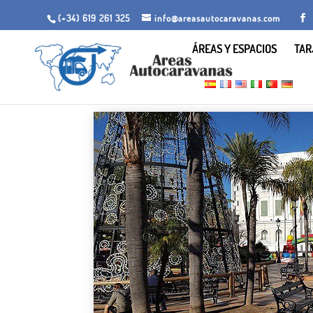
(+34) 619 261 325
info@areasautocaravanas.com
ÁREAS Y ESPACIOS
TAR