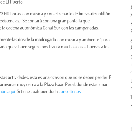
 de El Puerto.
 23.00 horas, con música y con el reparto de
bolsas de cotillón
 existencias). Se contará con una gran pantalla que
de la cadena autonómica Canal Sur con las campanadas.
mente las dos de la madrugada
, con música y ambiente “para
o año que a buen seguro nos traerá muchas cosas buenas a los
stas actividades, esta es una ocasión que no se deben perder. El
aravanas muy cerca a la Plaza Isaac Peral, donde estacionar
ión aquí
. Si tiene cualquier dúda
consúltenos
.