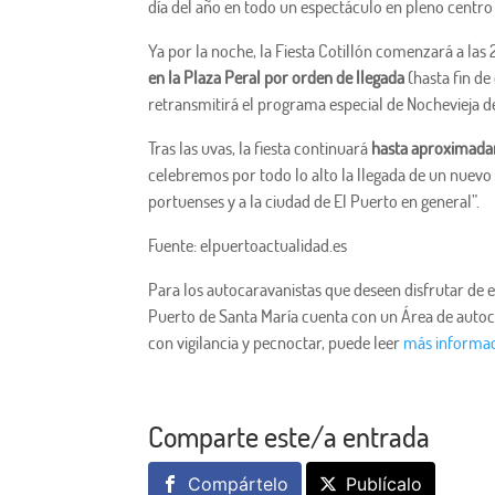
día del año en todo un espectáculo en pleno centro
Ya por la noche, la Fiesta Cotillón comenzará a las
en la Plaza Peral por orden de llegada
(hasta fin de
retransmitirá el programa especial de Nochevieja 
Tras las uvas, la fiesta continuará
hasta aproximada
celebremos por todo lo alto la llegada de un nuev
portuenses y a la ciudad de El Puerto en general”.
Fuente: elpuertoactualidad.es
Para los autocaravanistas que deseen disfrutar de e
Puerto de Santa María cuenta con un Área de autoc
con vigilancia y pecnoctar, puede leer
más informac
Comparte este/a entrada
Compártelo
Publícalo