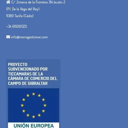
C/ Jimena de la Frontera 314 buzón 2
(P.I. De la Vega del Rey)
11380 Tarifa (Cádiz)
+34 619261325
info@monogestionac.com