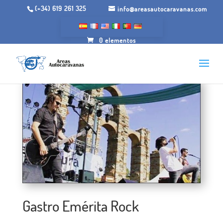
(+34) 619 261 325
info@areasautocaravanas.com
0 elementos
Gastro Emérita Rock