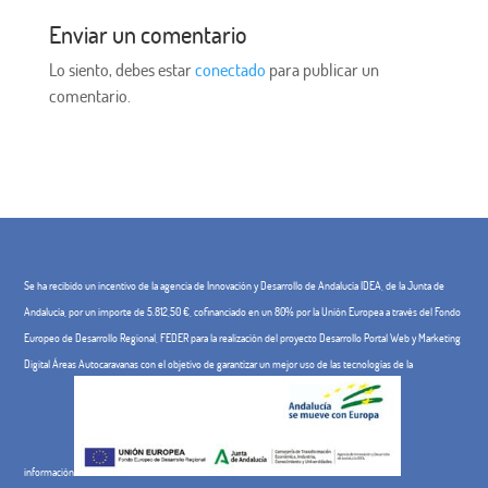
Enviar un comentario
Lo siento, debes estar
conectado
para publicar un
comentario.
Se ha recibido un incentivo de la agencia de Innovación y Desarrollo de Andalucía IDEA, de la Junta de
Andalucía, por un importe de 5.812,50 €, cofinanciado en un 80% por la Unión Europea a través del Fondo
Europeo de Desarrollo Regional, FEDER para la realización del proyecto Desarrollo Portal Web y Marketing
Digital Áreas Autocaravanas con el objetivo de garantizar un mejor uso de las tecnologías de la
información