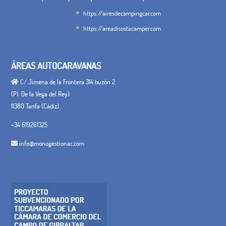
https://airesdecampingcar.com
https://areadisostacamper.com
ÁREAS AUTOCARAVANAS
C/ Jimena de la Frontera 314 buzón 2
(P.I. De la Vega del Rey)
11380 Tarifa (Cádiz)
+34 619261325
info@monogestionac.com