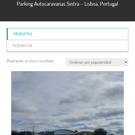
Parking Autocaravanas Sintra – Lisboa, Portugal
5
PRODUCTOS
RESEÑAS (
0
)
Mostrando el único resultado