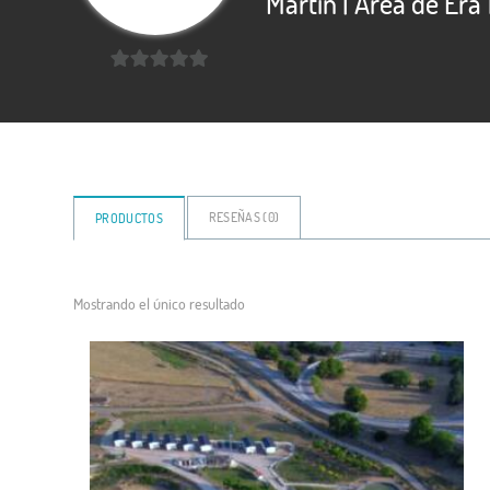
Martín | Área de Era 
0
de
5
RESEÑAS (
0
)
PRODUCTOS
Mostrando el único resultado