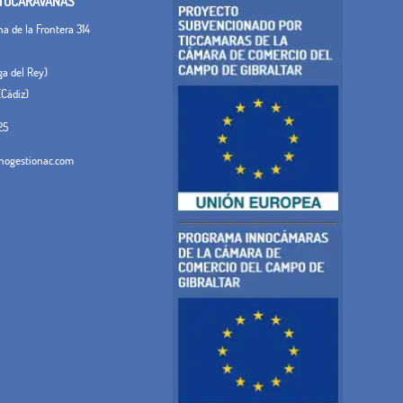
TOCARAVANAS
 de la Frontera 314
ega del Rey)
(Cádiz)
25
ogestionac.com