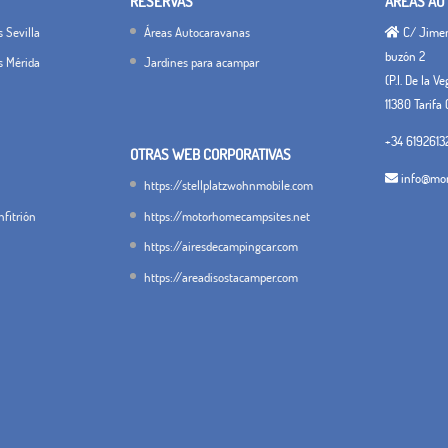
RESERVAS
ÁREAS AU
 Sevilla
Áreas Autocaravanas
C/ Jimena
buzón 2
s Mérida
Jardines para acampar
(P.I. De la V
11380 Tarifa 
+34 6192613
OTRAS WEB CORPORATIVAS
info@mon
https://stellplatzwohnmobile.com
fitrión
https://motorhomecampsites.net
https://airesdecampingcar.com
https://areadisostacamper.com