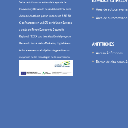
ESPACIOS ESTRELLA
Se ha recibido un incentivo de la agencia de
Área de autocaravanas
Innovación y Desarrollo de Andalucía IDEA, de la
Junta de Andalucía, por un importe de 5.812,50
Área de autocaravana
€, cofinanciado en un 80% por la Unión Europea
a través del Fondo Europeo de Desarrollo
Regional, FEDER para la realización del proyecto
Desarrollo Portal Web y Marketing Digital Áreas
ANFITRIONES
Autocaravanas con el objetivo de garantizar un
Acceso Anfitriones
mejor uso de las tecnologías de la información
Darme de alta como An