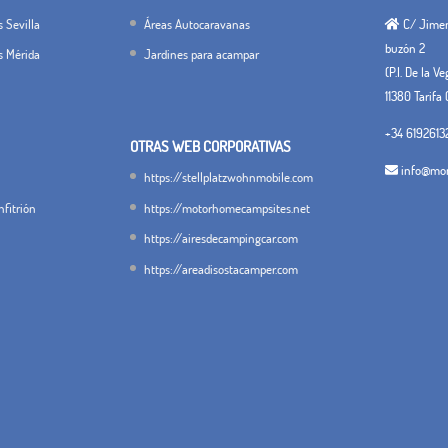
 Sevilla
Áreas Autocaravanas
C/ Jimena
buzón 2
s Mérida
Jardines para acampar
(P.I. De la V
11380 Tarifa 
+34 6192613
OTRAS WEB CORPORATIVAS
info@mon
https://stellplatzwohnmobile.com
fitrión
https://motorhomecampsites.net
https://airesdecampingcar.com
https://areadisostacamper.com