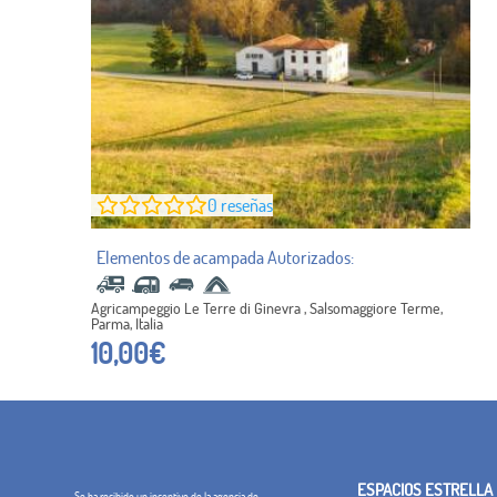
0
reseñas
Agricampeggio Le Terre di Ginevra , Salsomaggiore Terme,
Parma, Italia
10,00
€
ESPACIOS ESTRELLA
Se ha recibido un incentivo de la agencia de