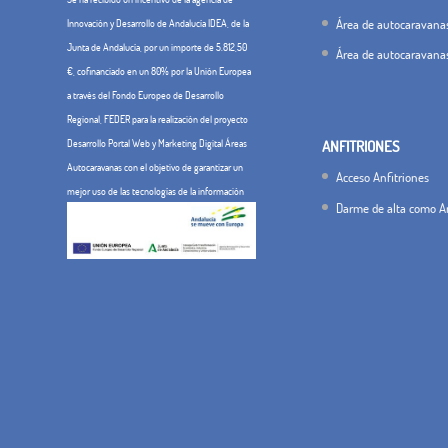
Área de autocaravanas
Innovación y Desarrollo de Andalucía IDEA, de la
Junta de Andalucía, por un importe de 5.812,50
Área de autocaravana
€, cofinanciado en un 80% por la Unión Europea
a través del Fondo Europeo de Desarrollo
Regional, FEDER para la realización del proyecto
Desarrollo Portal Web y Marketing Digital Áreas
ANFITRIONES
Autocaravanas con el objetivo de garantizar un
Acceso Anfitriones
mejor uso de las tecnologías de la información
Darme de alta como An