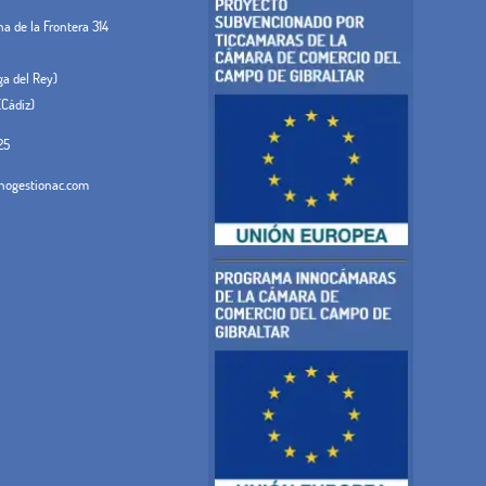
 de la Frontera 314
ega del Rey)
(Cádiz)
25
ogestionac.com