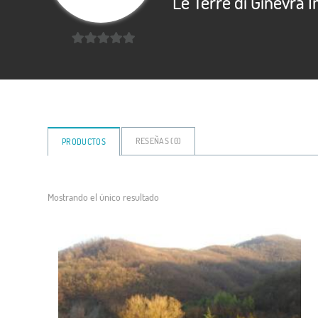
Le Terre di Ginevra 
0
de
5
RESEÑAS (
0
)
PRODUCTOS
Mostrando el único resultado