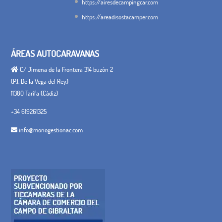
https://airesdecampingcar.com
https://areadisostacamper.com
ÁREAS AUTOCARAVANAS
C/ Jimena de la Frontera 314 buzón 2
(P.I. De la Vega del Rey)
11380 Tarifa (Cádiz)
+34 619261325
info@monogestionac.com