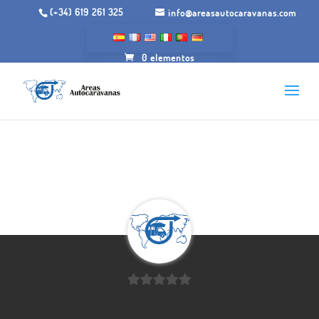
(+34) 619 261 325
info@areasautocaravanas.com
0 elementos
0
de