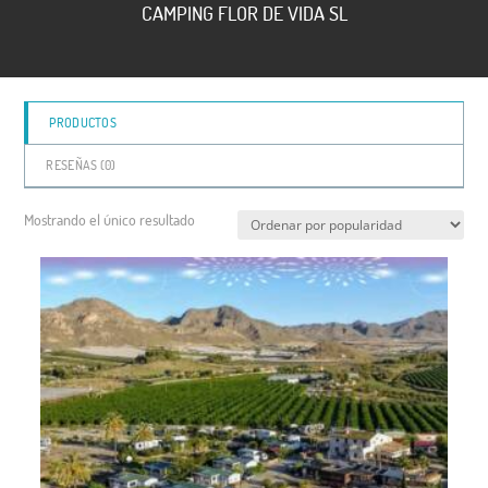
CAMPING FLOR DE VIDA SL
5
PRODUCTOS
RESEÑAS (
0
)
Mostrando el único resultado