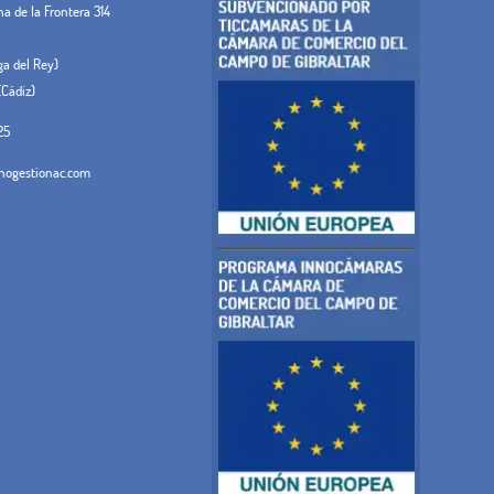
 de la Frontera 314
ega del Rey)
(Cádiz)
25
ogestionac.com