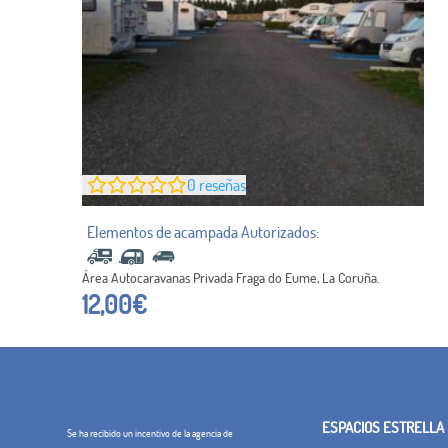
0
reseñas
Área Autocaravanas Privada Fraga do Eume, La Coruña.
12,00
€
ESPACIOS ESTRELLA
Se ha recibido un incentivo de la agencia de