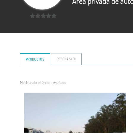
Area privada de aut
0
de
5
RESEÑAS (
0
)
PRODUCTOS
Mostrando el único resultado