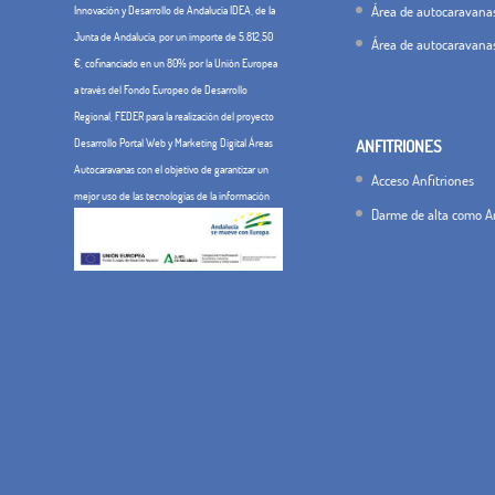
Área de autocaravanas
Innovación y Desarrollo de Andalucía IDEA, de la
Junta de Andalucía, por un importe de 5.812,50
Área de autocaravana
€, cofinanciado en un 80% por la Unión Europea
a través del Fondo Europeo de Desarrollo
Regional, FEDER para la realización del proyecto
Desarrollo Portal Web y Marketing Digital Áreas
ANFITRIONES
Autocaravanas con el objetivo de garantizar un
Acceso Anfitriones
mejor uso de las tecnologías de la información
Darme de alta como An