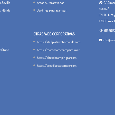
 Sevilla
Áreas Autocaravanas
C/ Jimena
buzón 2
s Mérida
Jardines para acampar
(P.I. De la V
11380 Tarifa 
+34 6192613
OTRAS WEB CORPORATIVAS
info@mon
https://stellplatzwohnmobile.com
fitrión
https://motorhomecampsites.net
https://airesdecampingcar.com
https://areadisostacamper.com