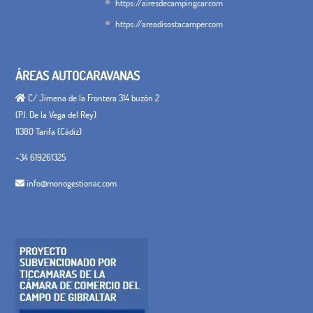
https://airesdecampingcar.com
https://areadisostacamper.com
ÁREAS AUTOCARAVANAS
C/ Jimena de la Frontera 314 buzón 2
(P.I. De la Vega del Rey)
11380 Tarifa (Cádiz)
+34 619261325
info@monogestionac.com