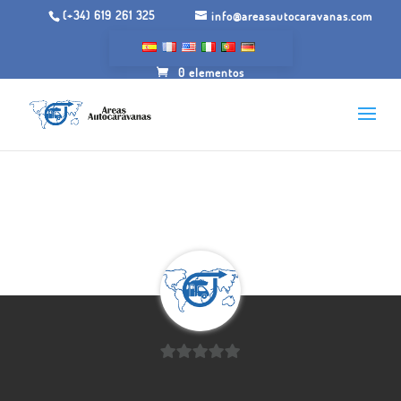
(+34) 619 261 325
info@areasautocaravanas.com
0 elementos
0
de