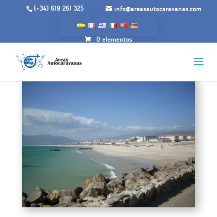
(+34) 619 261 325
info@areasautocaravanas.com
0 elementos