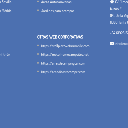
 Sevilla
Áreas Autocaravanas
C/ Jimena
buzón 2
s Mérida
Jardines para acampar
(P.I. De la V
11380 Tarifa 
+34 6192613
OTRAS WEB CORPORATIVAS
info@mon
https://stellplatzwohnmobile.com
fitrión
https://motorhomecampsites.net
https://airesdecampingcar.com
https://areadisostacamper.com