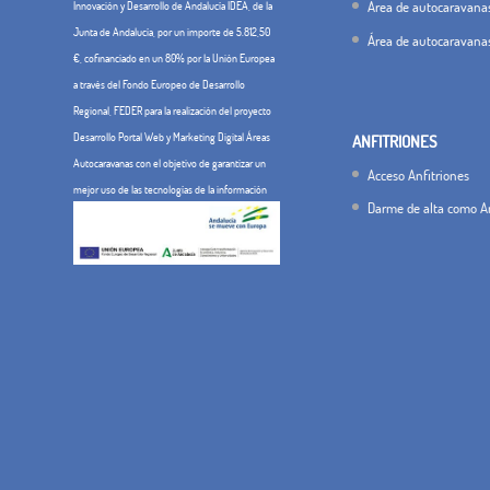
Área de autocaravanas
Innovación y Desarrollo de Andalucía IDEA, de la
Junta de Andalucía, por un importe de 5.812,50
Área de autocaravana
€, cofinanciado en un 80% por la Unión Europea
a través del Fondo Europeo de Desarrollo
Regional, FEDER para la realización del proyecto
Desarrollo Portal Web y Marketing Digital Áreas
ANFITRIONES
Autocaravanas con el objetivo de garantizar un
Acceso Anfitriones
mejor uso de las tecnologías de la información
Darme de alta como An