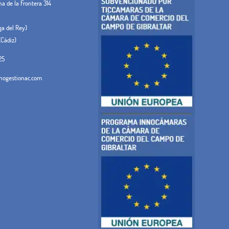
 de la Frontera 314
ega del Rey)
(Cádiz)
25
ogestionac.com