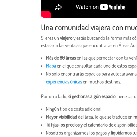
Una comunidad viajera con muc
Si eres un
viajero
y estás buscando la forma más cóm
estas son las ventajas que encontrarás en Áreas Au
Más de 80 áreas
en las que pernoctar con tu vehíc
Mapa
en el que consultar cada uno de estos espaci
No solo encontrarás espacios para autocaravana
experiencias únicas
en muchos destinos.
Por otro lado,
si gestionas algún espacio
, tienes a 
Ningún tipo de coste adicional.
Mayor visibilidad
del área, lo que se traduce en
m
Tú fijas los precios y el calendario
de disponibilid
Nosotros organizamos los pagos y
liquidamos tu