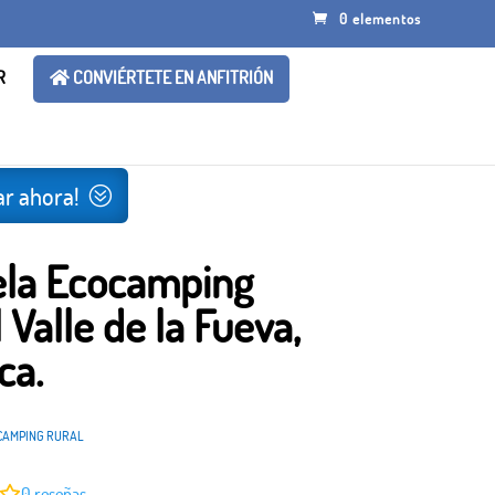
0 elementos
R
CONVIÉRTETE EN ANFITRIÓN
r ahora!
ela Ecocamping
 Valle de la Fueva,
ca.
CAMPING RURAL
0
reseñas