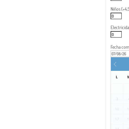
Niños (+4
Electricid
Fecha com
L
3
10
17
24