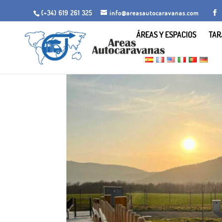
(+34) 619 261 325
info@areasautocaravanas.com
ÁREAS Y ESPACIOS
TAR
Inicio
/
Jardines para acampar
/ Parcela Ecocampin