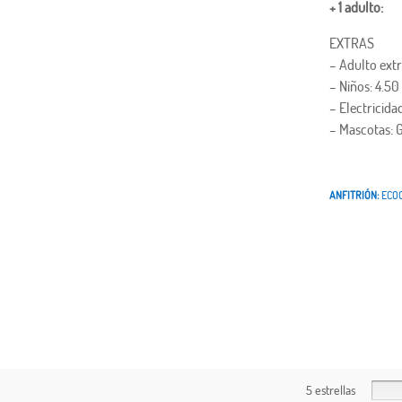
+ 1 adulto:
EXTRAS
– Adulto ext
– Niños: 4.5
– Electricid
– Mascotas: 
ANFITRIÓN:
ECO
5 estrellas