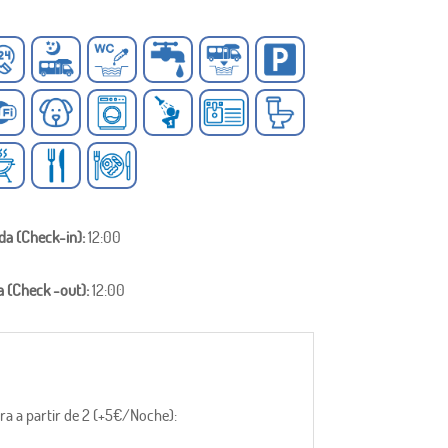
ada (Check-in):
12:00
a (Check -out):
12:00
ra a partir de 2 (+5€/Noche):