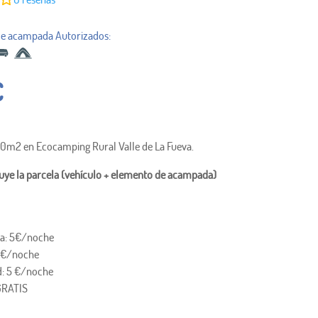
€
00m2 en Ecocamping Rural Valle de La Fueva.
luye la parcela (vehículo + elemento de acampada)
ra: 5€/noche
0 €/noche
ad: 5 €/noche
GRATIS