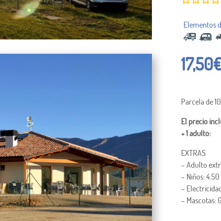
17,50
Parcela de 1
El precio inc
+ 1 adulto:
EXTRAS
– Adulto ext
– Niños: 4.5
– Electricid
– Mascotas: 