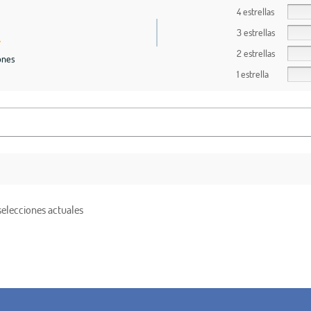
4 estrellas
3 estrellas
2 estrellas
ones
1 estrella
selecciones actuales