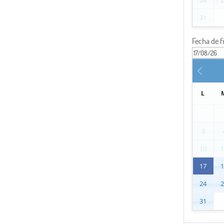
31
Fecha de f
L
3
10
17
24
31