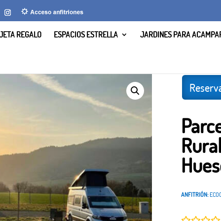
JETA REGALO
ESPACIOS ESTRELLA
JARDINES PARA ACAMPA
g Rural Valle de la Fueva, Huesca.
Reserva
Parc
Rural
Hues
ANFITRIÓN:
ECO