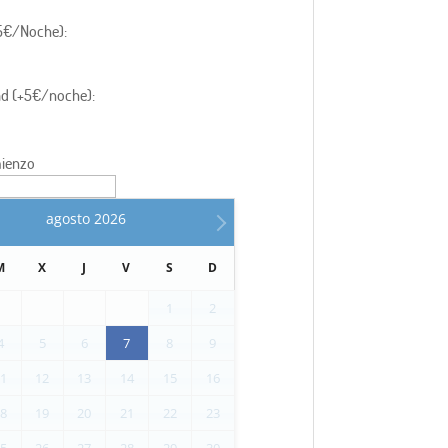
,5€/Noche):
ad (+5€/noche):
ienzo
agosto
2026
M
X
J
V
S
D
1
2
4
5
6
7
8
9
11
12
13
14
15
16
18
19
20
21
22
23
25
26
27
28
29
30