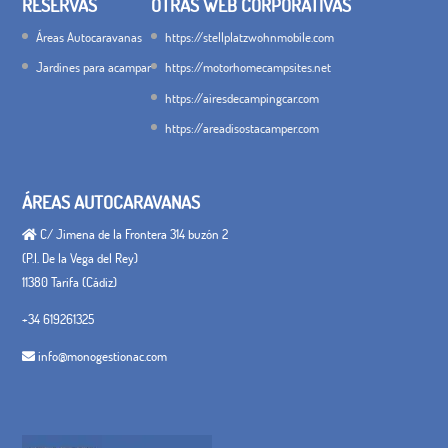
RESERVAS
OTRAS WEB CORPORATIVAS
Áreas Autocaravanas
https://stellplatzwohnmobile.com
Jardines para acampar
https://motorhomecampsites.net
https://airesdecampingcar.com
https://areadisostacamper.com
ÁREAS AUTOCARAVANAS
C/ Jimena de la Frontera 314 buzón 2
(P.I. De la Vega del Rey)
11380 Tarifa (Cádiz)
+34 619261325
info@monogestionac.com