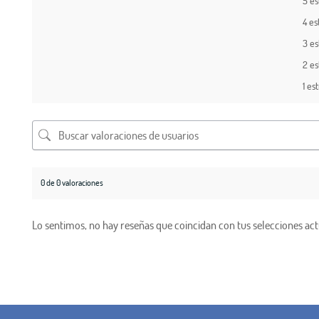
5 es
4 es
3 es
2 es
1 est
0 de 0 valoraciones
Lo sentimos, no hay reseñas que coincidan con tus selecciones act