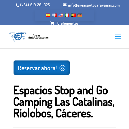
(+34) 619 261 325
info@areasautocaravanas.com
0 elementos
Inicio
/
Espacios para autocaravanas
/ Espacios Stop and
Go Camping Las Catalinas, Riolobos, Cáceres.
Reservar ahora!
Espacios Stop and Go
Camping Las Catalinas,
Riolobos, Cáceres.