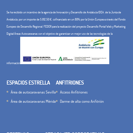
Se ha recibido un incentivo de la agencia de Innovación y Desarrollo de Andalucía IDEA, de la Junta de
Andalucía, por un importe de 5.812,50 €, cofinanciado en un 80% por la Unión Europea a través del Fondo
Europeo de Desarrollo Regional, FEDER para la realización del proyecto Desarrollo Portal Web y Marketing
Digital Áreas Autocaravanas con el objetivo de garantizar un mejor uso de las tecnologías de la
información
ESPACIOS ESTRELLA
ANFITRIONES
Área de autocaravanas Sevilla
Acceso Anfitriones
Área de autocaravanas Mérida
Darme de alta como Anfitrión