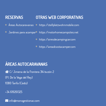
RESERVAS
OTRAS WEB CORPORATIVAS
Áreas Autocaravanas
https://stellplatzwohnmobile.com
Jardines para acampar
https://motorhomecampsites.net
https://airesdecampingcar.com
https://areadisostacamper.com
ÁREAS AUTOCARAVANAS
C/ Jimena de la Frontera 314 buzón 2
(P.I. De la Vega del Rey)
11380 Tarifa (Cádiz)
+34 619261325
info@monogestionac.com