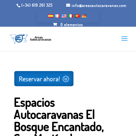
(+34) 619 261 325
info@areasautocaravanas.com
0 elementos
Inicio
/
Espacios para autocaravanas
/ Espacios
Autocaravanas El Bosque Encantado, San Martín de
Valdeiglesias, Madrid.
Reservar ahora!
Espacios
Autocaravanas El
Bosque Encantado,