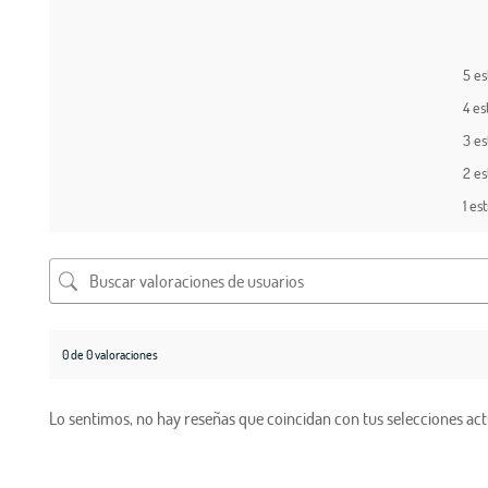
5 es
4 es
3 es
2 es
1 est
0 de 0 valoraciones
Lo sentimos, no hay reseñas que coincidan con tus selecciones act