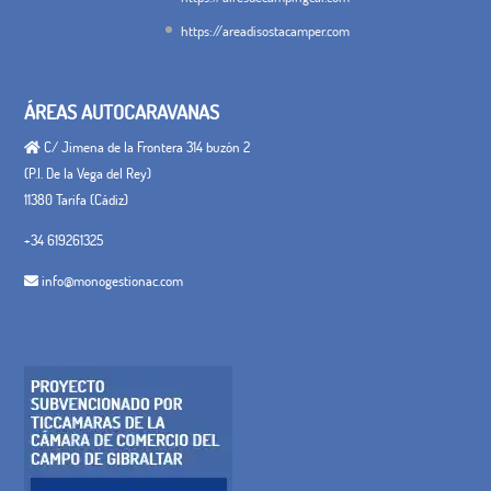
https://areadisostacamper.com
ÁREAS AUTOCARAVANAS
C/ Jimena de la Frontera 314 buzón 2
(P.I. De la Vega del Rey)
11380 Tarifa (Cádiz)
+34 619261325
info@monogestionac.com