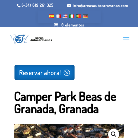
(+34) 619 261 325
info@areasautocaravanas.com
0 elementos
Inicio
/
Espacios para autocaravanas
/ Camper Park Beas
de Granada, Granada
Reservar ahora!
Camper Park Beas de
Granada, Granada