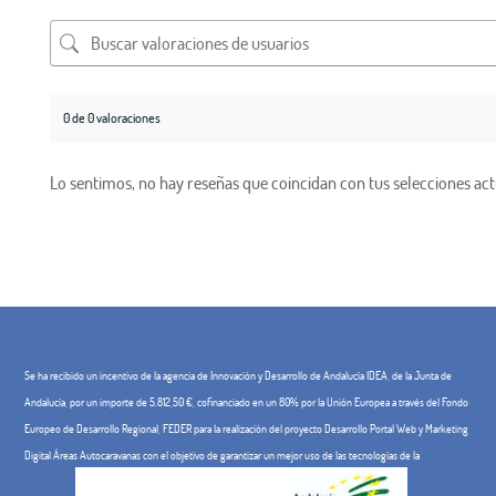
0 de 0 valoraciones
Lo sentimos, no hay reseñas que coincidan con tus selecciones act
Se ha recibido un incentivo de la agencia de Innovación y Desarrollo de Andalucía IDEA, de la Junta de
Andalucía, por un importe de 5.812,50 €, cofinanciado en un 80% por la Unión Europea a través del Fondo
Europeo de Desarrollo Regional, FEDER para la realización del proyecto Desarrollo Portal Web y Marketing
Digital Áreas Autocaravanas con el objetivo de garantizar un mejor uso de las tecnologías de la