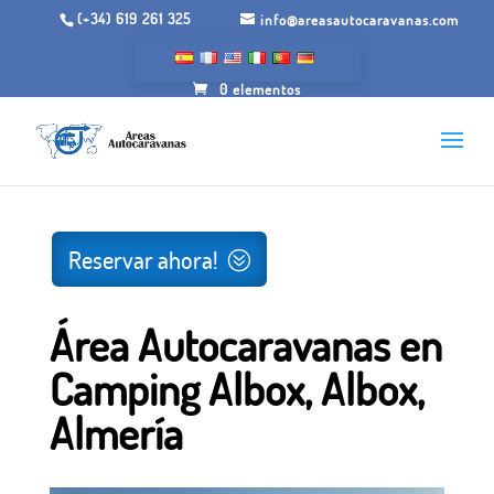
(+34) 619 261 325
info@areasautocaravanas.com
0 elementos
Inicio
/
Jardines para acampar
/ Área Autocaravanas en
Camping Albox, Albox, Almería
Reservar ahora!
Área Autocaravanas en
Camping Albox, Albox,
Almería