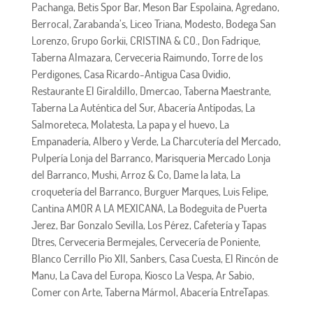
Pachanga, Betis Spor Bar, Meson Bar Espolaina, Agredano,
Berrocal, Zarabanda’s, Liceo Triana, Modesto, Bodega San
Lorenzo, Grupo Gorkii, CRISTINA & CO., Don Fadrique,
Taberna Almazara, Cerveceria Raimundo, Torre de los
Perdigones, Casa Ricardo-Antigua Casa Ovidio,
Restaurante El Giraldillo, Dmercao, Taberna Maestrante,
Taberna La Auténtica del Sur, Abacería Antípodas, La
Salmoreteca, Molatesta, La papa y el huevo, La
Empanadería, Albero y Verde, La Charcutería del Mercado,
Pulpería Lonja del Barranco, Marisqueria Mercado Lonja
del Barranco, Mushi, Arroz & Co, Dame la lata, La
croquetería del Barranco, Burguer Marques, Luis Felipe,
Cantina AMOR A LA MEXICANA, La Bodeguita de Puerta
Jerez, Bar Gonzalo Sevilla, Los Pérez, Cafetería y Tapas
Dtres, Cerveceria Bermejales, Cervecería de Poniente,
Blanco Cerrillo Pio XII, Sanbers, Casa Cuesta, El Rincón de
Manu, La Cava del Europa, Kiosco La Vespa, Ar Sabio,
Comer con Arte, Taberna Mármol, Abacería EntreTapas.