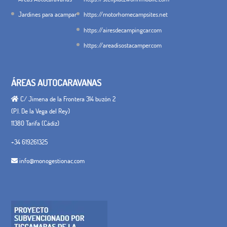
Jardines para acampar
https://motorhomecampsites.net
https://airesdecampingcar.com
https://areadisostacamper.com
ÁREAS AUTOCARAVANAS
C/ Jimena de la Frontera 314 buzón 2
(P.I. De la Vega del Rey)
11380 Tarifa (Cádiz)
+34 619261325
info@monogestionac.com