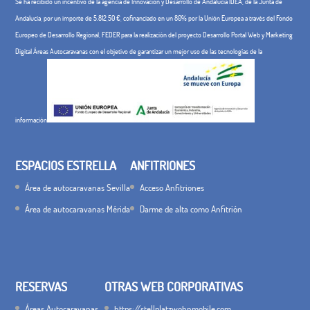
Se ha recibido un incentivo de la agencia de Innovación y Desarrollo de Andalucía IDEA, de la Junta de
Andalucía, por un importe de 5.812,50 €, cofinanciado en un 80% por la Unión Europea a través del Fondo
Europeo de Desarrollo Regional, FEDER para la realización del proyecto Desarrollo Portal Web y Marketing
Digital Áreas Autocaravanas con el objetivo de garantizar un mejor uso de las tecnologías de la
información
ESPACIOS ESTRELLA
ANFITRIONES
Área de autocaravanas Sevilla
Acceso Anfitriones
Área de autocaravanas Mérida
Darme de alta como Anfitrión
RESERVAS
OTRAS WEB CORPORATIVAS
Áreas Autocaravanas
https://stellplatzwohnmobile.com