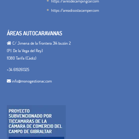
https://airesdecampingcar.com
https://areadisostacamper.com
ÁREAS AUTOCARAVANAS
C/ Jimena de la Frontera 314 buzón 2
(P.I. De la Vega del Rey)
11380 Tarifa (Cádiz)
+34 619261325
info@monogestionac.com