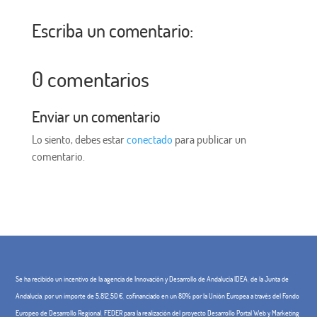
Escriba un comentario:
0 comentarios
Enviar un comentario
Lo siento, debes estar
conectado
para publicar un
comentario.
Se ha recibido un incentivo de la agencia de Innovación y Desarrollo de Andalucía IDEA, de la Junta de
Andalucía, por un importe de 5.812,50 €, cofinanciado en un 80% por la Unión Europea a través del Fondo
Europeo de Desarrollo Regional, FEDER para la realización del proyecto Desarrollo Portal Web y Marketing