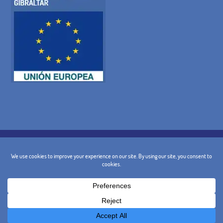
POLITICA SUI COOKIE
INFORMATIVA SULLA PRIVACY
AVVISO LEGALE
TERMINI E CONDIZIONI GENERALI DI
POLITICA DI CANCELLAZIONE
CONTATTO
@ 2024 - Design e Marketing:
BusinessGo!