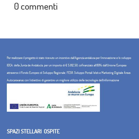
0 commenti
Per realizzare il progetto è stato ricevuto un incentivo dall'Agenzia andalusa per l'innovazione e lo sviluppo
IDEA, della Junta de Andalucía, per un importo di € 5.812,50, cofinanziato all'80% dall'Unione Europea
attraverso il Fondo Europeo di Sviluppo Regionale, FESR. Sviluppo Portali Web e Marketing Digitale Áreas
Autocaravanas con l'obiettivo di garantire un migliore utilizzo delle tecnologie dell'informazione
SPAZI STELLARI
OSPITE