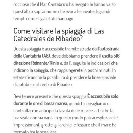
rocciose che il Mar Cantabrico ha levigato le hanno valso
quest'altro soprannome che evoca le navate di grandi
templi come il già citato Santiago.
Come visitare la spiaggia di Las
Catedrales de Ribadeo?
Questa spiaggia è accessibile tramite strada
dall'autostrada
della Cantabria (A8)
, dove dobbiamo prendere il
uscita 516
direzione Reinante/Rinlo
e, da lì, seguite le indicazioni che
indicano la spiaggia, che raggiungerete in pochi minuti. In
estate c'è anche la possibilità di prendere la linea speciale
di autobus dal centro di Ribadeo.
Devi tenere presente che questa spiaggia
È accessibile solo
durante le ore di bassa marea
, quindi ti consigliamo di
controllare in anticipo la tavola delle maree, affinché la
tua visita non sia vana. In questo modo potrai esplorare le
impressionanti grotte, gli archi e le fessure che il mare ha
formato tra le scogliere.