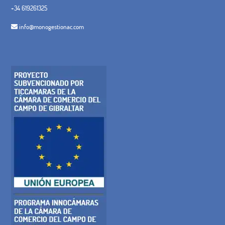
+34 619261325
info@monogestionac.com