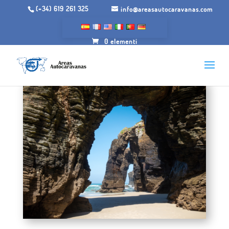
(+34) 619 261 325
info@areasautocaravanas.com
0 elementi