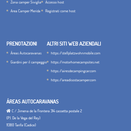
Zona camper Siviglia
Accesso host
Area Camper Merida
Registrati come host
PRENOTAZIONI
ALTRI SITI WEB AZIENDALI
Áreas Autocaravanas
https://stellplatzwohnmobile.com
Giardini per il campeggio
https://motorhomecampsites.net
https://airesdecampingcar.com
https://areadisostacamper.com
ÁREAS AUTOCARAVANAS
C / Jimena de la Frontera 314 cassetta postale 2
(P.I. De la Vega del Rey)
11380 Tarifa (Cadice)